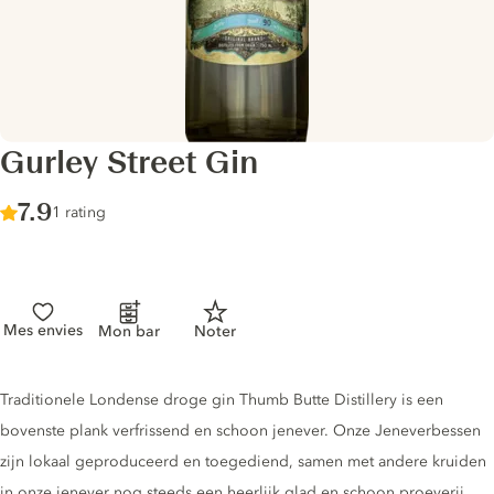
Gurley Street Gin
Score :
7.9
/ 10
1 rating
Mes envies
Mon bar
Noter
Gin description
Traditionele Londense droge gin Thumb Butte Distillery is een
bovenste plank verfrissend en schoon jenever. Onze Jeneverbessen
zijn lokaal geproduceerd en toegediend, samen met andere kruiden
in onze jenever nog steeds een heerlijk glad en schoon proeverij