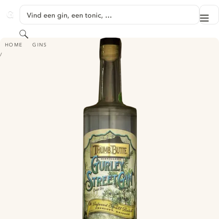
GA NAAR HOOFDINHOUD
Vind een gin, een tonic, …
Me
GINVENTORY
Zoeken
GURLEY STREET GIN
HOME
GINS