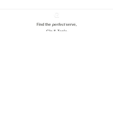
Mijn cookie-instellingen aanpassen
Alles weigeren
Alles aanvaarden
Find the
perfect
Ginventory
serve,
Gin & Tonic
News
Contact
Privacy Policy
Al onze Gins
Cookies Settings