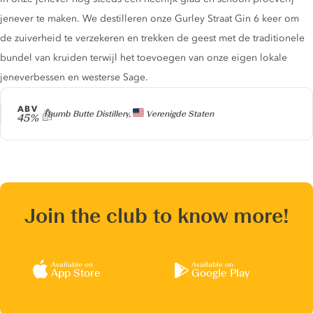
jenever te maken. We destilleren onze Gurley Straat Gin 6 keer om
de zuiverheid te verzekeren en trekken de geest met de traditionele
bundel van kruiden terwijl het toevoegen van onze eigen lokale
jeneverbessen en westerse Sage.
ABV
Producer
Thumb Butte Distillery,
Verenigde Staten
45%
Join the club to know more!
Available on
Available on
App Store
Google Play