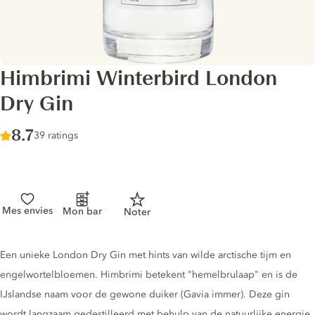
Himbrimi Winterbird London
Dry Gin
Score :
8.7
/ 10
39 ratings
Mes envies
Mon bar
Noter
Gin description
Een unieke London Dry Gin met hints van wilde arctische tijm en
engelwortelbloemen. Himbrimi betekent "hemelbrulaap" en is de
IJslandse naam voor de gewone duiker (Gavia immer). Deze gin
wordt langzaam gedestilleerd met behulp van de natuurlijke energie