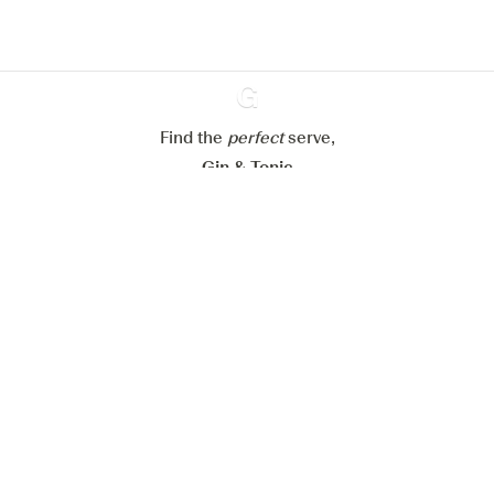
Mijn cookie-instellingen aanpassen
Alles weigeren
Alles aanvaarden
Find the
perfect
Ginventory
serve,
Gin & Tonic
News
Contact
Privacy Policy
Al onze Gins
Cookies Settings