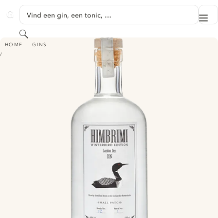
GA NAAR HOOFDINHOUD
Vind een gin, een tonic, …
Me
GINVENTORY
Zoeken
HIMBRIMI WINTERBIRD LONDON DRY GIN
HOME
GINS