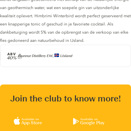
van geothermisch water, wat een soepele gin van uitzonderlijke
kwaliteit oplevert. Himbrimi Winterbird wordt perfect geserveerd met
een knapperige tonic of geschud in je favoriete cocktail. Als
dankbetuiging wordt 5% van de opbrengst van de verkoop van elke
fles gedoneerd aan natuurbehoud in IJsland.
ABV
Producer
Brunnur Distillery Ehf.,
IJsland
40%
Join the club to know more!
Available on
Available on
App Store
Google Play