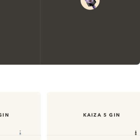
We zouden graag cookies
gebruiken om de ervaring op
onze website te verbeteren.
GIN
KAIZA 5 GIN
Meer info in verband met
ons cookiebeleid