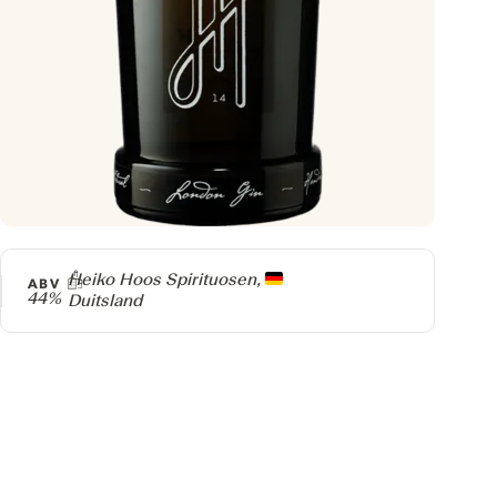
Producer
Heiko Hoos Spirituosen,
ABV
44%
Duitsland