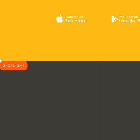
Available on
Available on
App Store
Google P
SPOTLIGHT