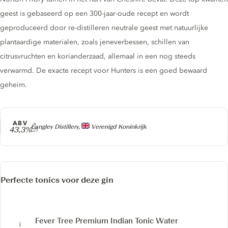
geest is gebaseerd op een 300-jaar-oude recept en wordt
geproduceerd door re-distilleren neutrale geest met natuurlijke
plantaardige materialen, zoals jeneverbessen, schillen van
citrusvruchten en korianderzaad, allemaal in een nog steeds
verwarmd. De exacte recept voor Hunters is een goed bewaard
geheim.
ABV
Producer
Langley Distillery,
Verenigd Koninkrijk
43,3%
Perfecte tonics voor deze gin
Fever Tree Premium Indian Tonic Water