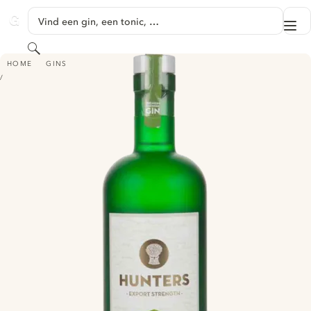
GA NAAR HOOFDINHOUD
Vind een gin, een tonic, …
Me
GINVENTORY
Zoeken
HUNTERS PREMIUM CHESHIRE GIN
HOME
GINS