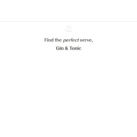
Meer info in verband met
ons cookiebeleid
Mijn cookie-instellingen aanpassen
Alles weigeren
Alles aanvaarden
Find the
perfect
Ginventory
serve,
Gin & Tonic
News
Contact
Privacy Policy
Al onze Gins
Cookies Settings