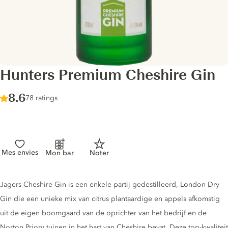
Hunters Premium Cheshire Gin
Score :
8.6
/ 10
78 ratings
Mes envies
Mon bar
Noter
Gin description
Jagers Cheshire Gin is een enkele partij gedestilleerd, London Dry
Gin die een unieke mix van citrus plantaardige en appels afkomstig
uit de eigen boomgaard van de oprichter van het bedrijf en de
Norton Priory tuinen in het hart van Cheshire bevat. Deze top-kwaliteit