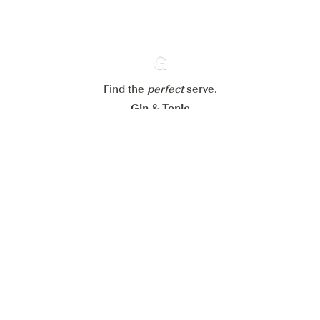
Mijn cookie-instellingen aanpassen
Alles weigeren
Alles aanvaarden
Find the
perfect
Ginventory
serve,
Gin & Tonic
News
Contact
Privacy Policy
Al onze Gins
Cookies Settings