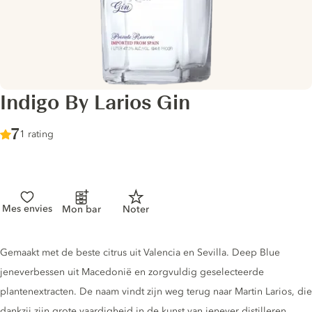
Indigo By Larios Gin
Score :
7
/ 10
1 rating
Mes envies
Mon bar
Noter
Gin description
Gemaakt met de beste citrus uit Valencia en Sevilla. Deep Blue
jeneverbessen uit Macedonië en zorgvuldig geselecteerde
plantenextracten. De naam vindt zijn weg terug naar Martin Larios, die
dankzij zijn grote vaardigheid in de kunst van jenever distilleren,