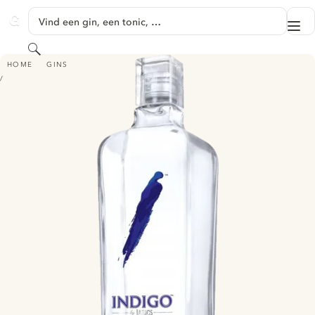
GA NAAR HOOFDINHOUD
Vind een gin, een tonic, …
Me
GINVENTORY
Zoeken
INDIGO BY LARIOS GIN
HOME
GINS