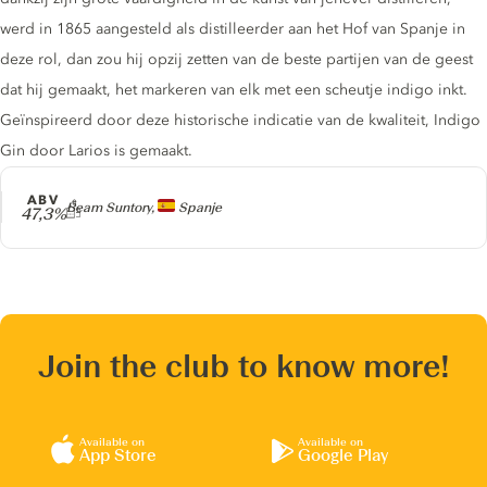
werd in 1865 aangesteld als distilleerder aan het Hof van Spanje in
deze rol, dan zou hij opzij zetten van de beste partijen van de geest
dat hij gemaakt, het markeren van elk met een scheutje indigo inkt.
Geïnspireerd door deze historische indicatie van de kwaliteit, Indigo
Gin door Larios is gemaakt.
ABV
Producer
Beam Suntory,
Spanje
47,3%
Join the club to know more!
Available on
Available on
App Store
Google Play