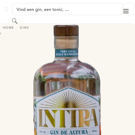
GA NAAR HOOFDINHOUD
Vind een gin, een tonic, …
Me
GINVENTORY
Zoeken
INTIRA GIN DE ALTURA
HOME
GINS