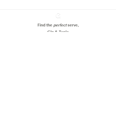
Mijn cookie-instellingen aanpassen
Alles weigeren
Alles aanvaarden
Find the
perfect
Ginventory
serve,
Gin & Tonic
News
Contact
Privacy Policy
Al onze Gins
Cookies Settings