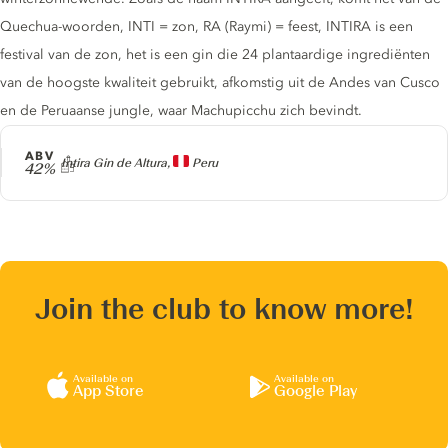
Quechua-woorden, INTI = zon, RA (Raymi) = feest, INTIRA is een
festival van de zon, het is een gin die 24 plantaardige ingrediënten
van de hoogste kwaliteit gebruikt, afkomstig uit de Andes van Cusco
en de Peruaanse jungle, waar Machupicchu zich bevindt.
ABV
Producer
Intira Gin de Altura,
Peru
42%
Join the club to know more!
Available on
Available on
App Store
Google Play