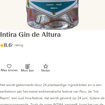
Intira Gin de Altura
Score :
8.6
/ 10
1 rating
Mes envies
Mon bar
Noter
Gin description
Het wordt gekenmerkt door 24 plantaardige ingrediënten en is een
eerbetoon aan het meest emblematische festival van Peru, de “Inti
Raymi”, een oud Inca-festival, dat wordt gevierd op 24 juni, tijdens de
winterzonnewende. Zoals de naam INTIRA aangeeft, komt het van de