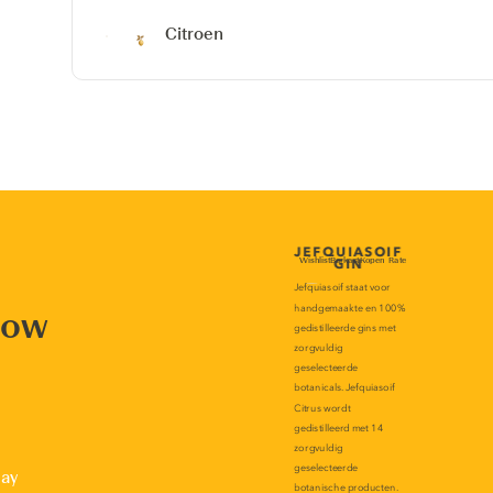
Citroen
now
lay