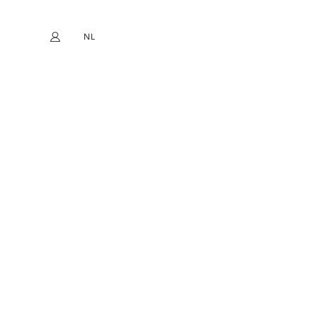
NL
Mijn account
book
Instagram
EN
FR
DE
ES