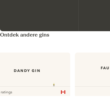
Ontdek andere gins
FAU
DANDY GIN
 ratings
ur
ui.nextImg