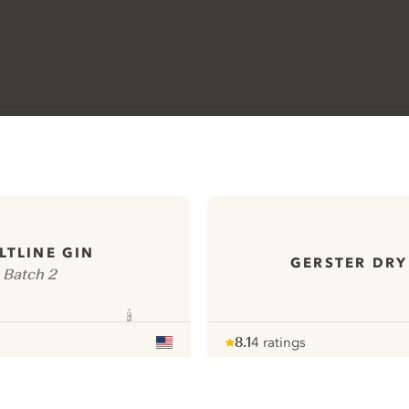
LTLINE GIN
GERSTER DRY
Batch 2
8.1
4 ratings
Note :
/ 10
pour