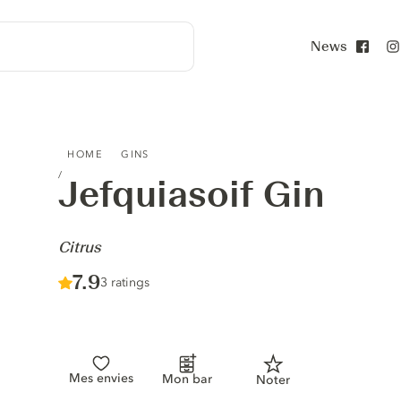
News
Face
JEFQUIASOIF GIN - CITRUS
HOME
GINS
Jefquiasoif Gin
-
Citrus
Score :
7.9
/ 10
3 ratings
Mes envies
Mon bar
Noter