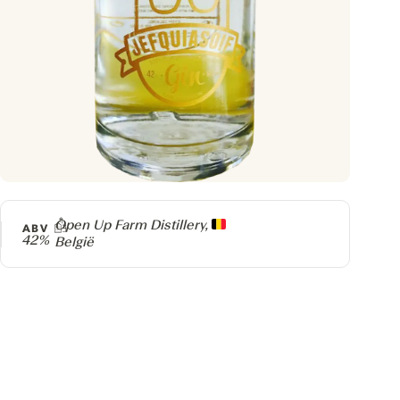
Producer
Open Up Farm Distillery,
ABV
42%
België