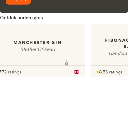
SPOTLIGHT
Ontdek andere gins
FIBONAC
MANCHESTER GIN
B
Mother Of Pearl
Handcraf
7.7
2 ratings
8.5
5 ratings
ote :
 10
pour
Note :
/ 10
pour
ui.nextImg