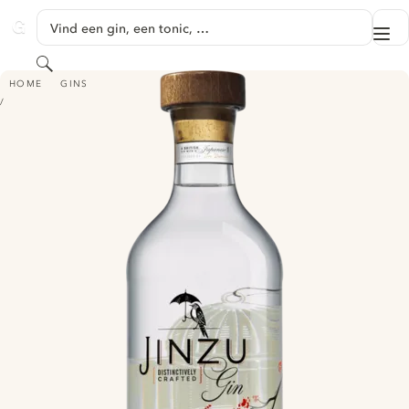
GA NAAR HOOFDINHOUD
Vind een gin, een tonic, …
Me
GINVENTORY
Zoeken
JINZU GIN
HOME
GINS