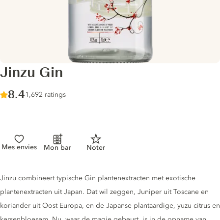
Jinzu Gin
Score :
8.4
/ 10
1,692 ratings
Mes envies
Mon bar
Noter
Gin description
Jinzu combineert typische Gin plantenextracten met exotische
plantenextracten uit Japan. Dat wil zeggen, Juniper uit Toscane en
koriander uit Oost-Europa, en de Japanse plantaardige, yuzu citrus en
kersenbloesem. Nu, waar de magie gebeurt, is in de opname van