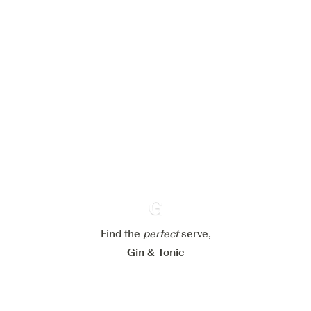
We zouden graag cookies gebruiken
om de ervaring op onze website te
verbeteren.
Meer info in verband met
ons cookiebeleid
Mijn cookie-instellingen aanpassen
Find the
perfect
Ginventory
serve,
Alles weigeren
Alles aanvaarden
Gin & Tonic
News