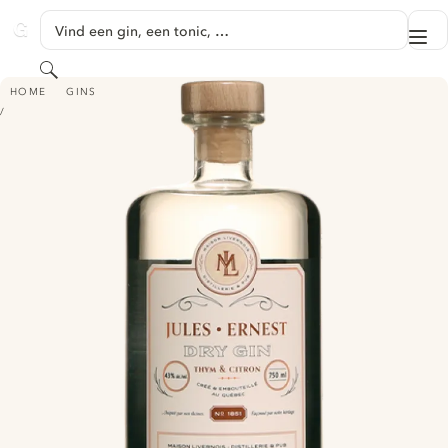
GA NAAR HOOFDINHOUD
Vind een gin, een tonic, …
Me
GINVENTORY
Zoeken
JULES ERNEST
HOME
GINS