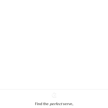
We zouden graag cookies gebruiken
om de ervaring op onze website te
verbeteren.
Meer info in verband met
ons cookiebeleid
Mijn cookie-instellingen aanpassen
Alles weigeren
Alles aanvaarden
Find the
perfect
Ginventory
serve,