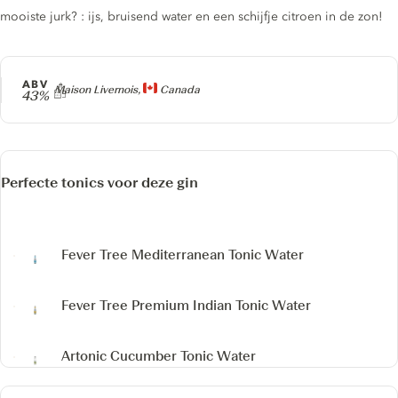
mooiste jurk? : ijs, bruisend water en een schijfje citroen in de zon!
ABV
Producer
Maison Livernois,
Canada
43%
Perfecte tonics voor deze gin
Fever Tree Mediterranean Tonic Water
Fever Tree Premium Indian Tonic Water
Artonic Cucumber Tonic Water