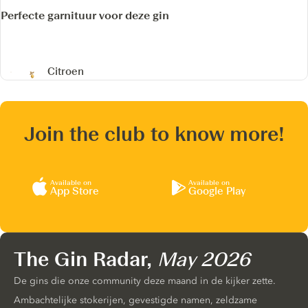
Perfecte garnituur voor deze gin
Citroen
Join the club to know more!
Available on
Available on
App Store
Google Play
The Gin Radar,
May 2026
De gins die onze community deze maand in de kijker zette.
Ambachtelijke stokerijen, gevestigde namen, zeldzame