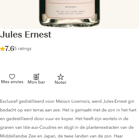
Jules Ernest
Score :
7.6
/ 10
5 ratings
Mes envies
Mon bar
Noter
Gin description
Exclusief gedistilleerd voor Maison Livernois, werd Jules-Ernest gin
bedacht op een terras aan zee. Het is gemaakt met de zon in het hart
en gedestilleerd door vuur en koper. Het heeft zijn wortels in de
granen van Isle-aux-Coudres en stijgt in de plantenextracten van de
Middellandse Zee en Japan, de twee landen van de zon. Haar