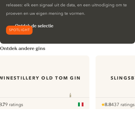
releases: elk een signaal uit de data, en een uitnodiging om te
proeven en uw eigen mening te vormen.
Ontdek de selectie
SPOTLIGHT
Ontdek andere gins
WINESTILLERY OLD TOM GIN
SLINGSB
8.7
9 ratings
8.8
437 ratings
ote :
 10
pour
Note :
/ 10
pour
ui.nextImg