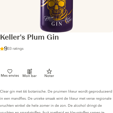
Keller's Plum Gin
Score :
9
/ 10
33 ratings
Mes envies
Mon bar
Noter
Gin description
Clear gin met 66 botanische. De pruimen likeur wordt geproduceerd
in een mandfles. De unieke smaak wint de likeur met verse regionale
vruchten winkel de hele zomer in de zon. De alcohol dringt de
vruchten en smaakstoffen, fruit zoetheid en kleurstoffen samen te