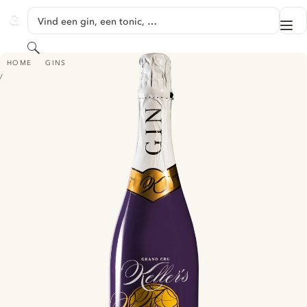
GA NAAR HOOFDINHOUD
Vind een gin, een tonic, …
Me
GINVENTORY
Zoeken
KELLER'S PLUM GIN
HOME
GINS