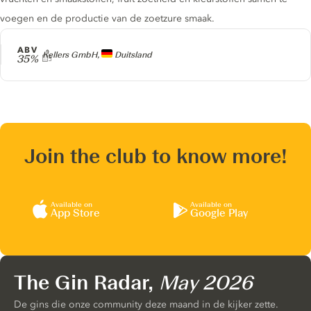
voegen en de productie van de zoetzure smaak.
ABV
Producer
Kellers GmbH,
Duitsland
35%
Join the club to know more!
Available on
Available on
App Store
Google Play
The Gin Radar,
May 2026
De gins die onze community deze maand in de kijker zette.