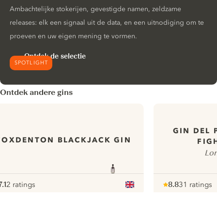
Ambachtelijke stokerijen, gevestigde namen, zeldzame
releases: elk een signaal uit de data, en een uitnodiging om te
proeven en uw eigen mening te vormen.
Ontdek de selectie
SPOTLIGHT
Ontdek andere gins
GIN DEL 
FOXDENTON BLACKJACK GIN
FIG
Lon
7.1
2 ratings
8.8
31 ratings
ote :
 10
pour
Note :
/ 10
pour
ui.nextImg