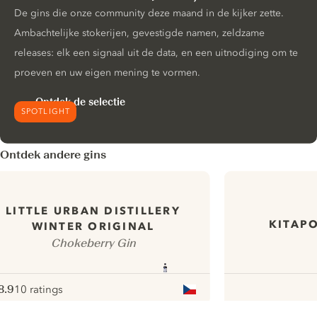
De gins die onze community deze maand in de kijker zette.
Ambachtelijke stokerijen, gevestigde namen, zeldzame
releases: elk een signaal uit de data, en een uitnodiging om te
proeven en uw eigen mening te vormen.
Ontdek de selectie
SPOTLIGHT
Ontdek andere gins
LITTLE URBAN DISTILLERY
KITAPO
WINTER ORIGINAL
Chokeberry Gin
8.9
10 ratings
ote :
 10
pour