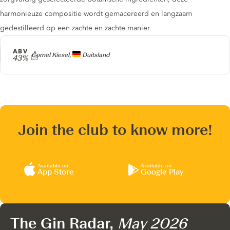
harmonieuze compositie wordt gemacereerd en langzaam
gedestilleerd op een zachte en zachte manier.
ABV
Producer
Cornel Kiesel,
Duitsland
43%
Join the club to know more!
Available on
Available on
App Store
Google Play
The Gin Radar,
May 2026