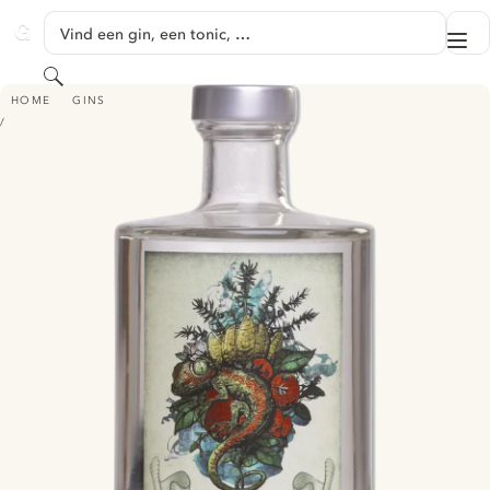
GA NAAR HOOFDINHOUD
Vind een gin, een tonic, …
Me
GINVENTORY
Zoeken
KIESEL DRY GIN
HOME
GINS