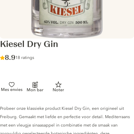
Kiesel Dry Gin
Score :
8.9
/ 10
18 ratings
Mes envies
Mon bar
Noter
Gin description
Probeer onze klassieke product Kiesel Dry Gin, een origineel uit
Freiburg. Gemaakt met liefde en perfectie voor detail. Mediterraans
met een vleugje sinaasappel in combinatie met de smaak van
zorgvuldig geselecteerde botanische ingrediënten, deze