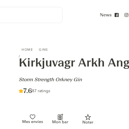
News
Face
KIRKJUVAGR ARKH ANGELL - STORM STRENGTH ORKNEY
HOME
GINS
Kirkjuvagr Arkh Ang
-
Storm Strength Orkney Gin
Score :
7.6
/ 10
87 ratings
Mes envies
Mon bar
Noter