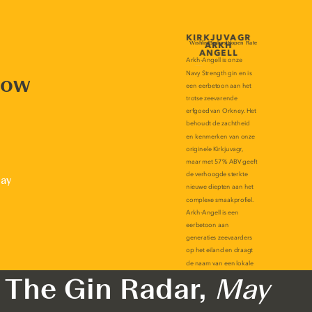
now
lay
The Gin Radar,
May