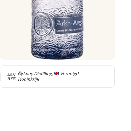
Producer
Orkney Distilling,
Verenigd
ABV
57%
Koninkrijk