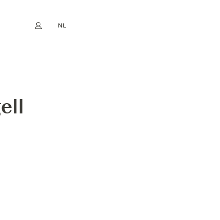
NL
Mijn account
book
Instagram
EN
FR
DE
ES
 GIN
ell