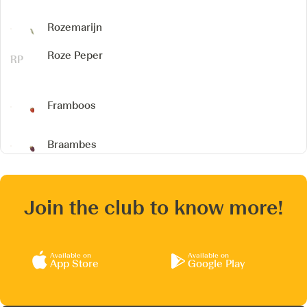
Rozemarijn
Roze Peper
Framboos
Braambes
Join the club to know more!
Available on
Available on
App Store
Google Play