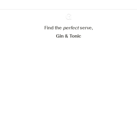
Mijn cookie-instellingen aanpassen
Find the
perfect
Ginventory
serve,
Alles weigeren
Alles aanvaarden
Gin & Tonic
News
Contact
Privacy Policy
Al onze Gins
Cookies Settings