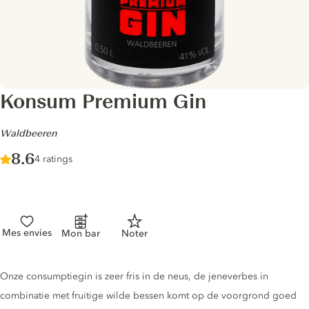
Konsum Premium Gin
-
Waldbeeren
Score :
8.6
/ 10
4 ratings
Mes envies
Mon bar
Noter
Gin description
Onze consumptiegin is zeer fris in de neus, de jeneverbes in
combinatie met fruitige wilde bessen komt op de voorgrond goed