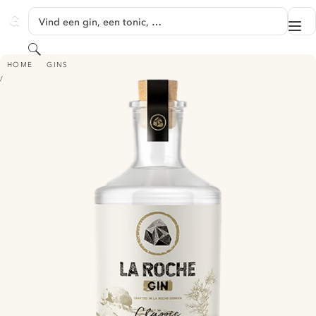
GA NAAR HOOFDINHOUD
Vind een gin, een tonic, …
Me
GINVENTORY
Zoeken
LA ROCHE – SAUVAGE
HOME
GINS