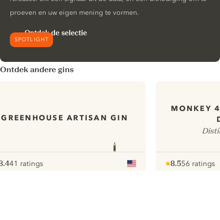
proeven en uw eigen mening te vormen.
Ontdek de selectie
SPOTLIGHT
Ontdek andere gins
MONKEY 
GREENHOUSE ARTISAN GIN
Disti
8.4
41 ratings
8.5
56 ratings
ote :
 10
pour
Note :
/ 10
pour
ui.nextImg