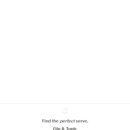
We zouden graag cookies gebruiken
om de ervaring op onze website te
verbeteren.
Meer info in verband met
ons cookiebeleid
Mijn cookie-instellingen aanpassen
Find the
perfect
Ginventory
serve,
Alles weigeren
Alles aanvaarden
Gin & Tonic