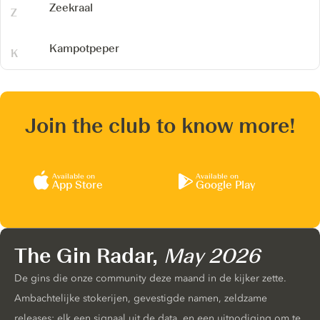
Zeekraal
Kampotpeper
Join the club to know more!
Available on
Available on
App Store
Google Play
The Gin Radar,
May 2026
De gins die onze community deze maand in de kijker zette.
Ambachtelijke stokerijen, gevestigde namen, zeldzame
releases: elk een signaal uit de data, en een uitnodiging om te