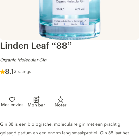
Linden Leaf “88”
-
Organic Molecular Gin
Score :
8.1
/ 10
3 ratings
Mes envies
Mon bar
Noter
Gin description
Gin 88 is een biologische, moleculaire gin met een prachtig,
gelaagd parfum en een enorm lang smaakprofiel. Gin 88 laat het