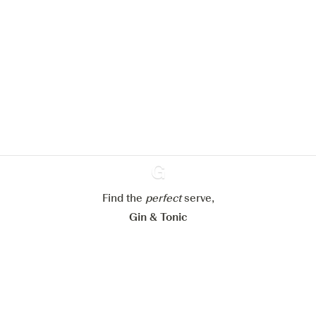
We zouden graag cookies gebruiken
om de ervaring op onze website te
verbeteren.
Meer info in verband met
ons cookiebeleid
Mijn cookie-instellingen aanpassen
Alles weigeren
Alles aanvaarden
Find the
perfect
Ginventory
serve,
Gin & Tonic
News
Contact