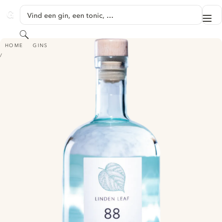
GA NAAR HOOFDINHOUD
Vind een gin, een tonic, …
Me
GINVENTORY
Zoeken
LINDEN LEAF “88” - ORGANIC MOLECULAR GIN
HOME
GINS