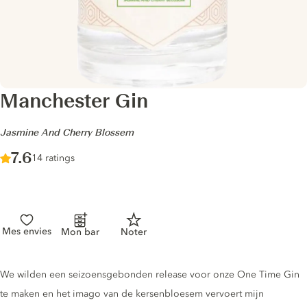
Manchester Gin
-
Jasmine And Cherry Blossem
Score :
7.6
/ 10
14 ratings
Mes envies
Mon bar
Noter
Gin description
We wilden een seizoensgebonden release voor onze One Time Gin
te maken en het imago van de kersenbloesem vervoert mijn