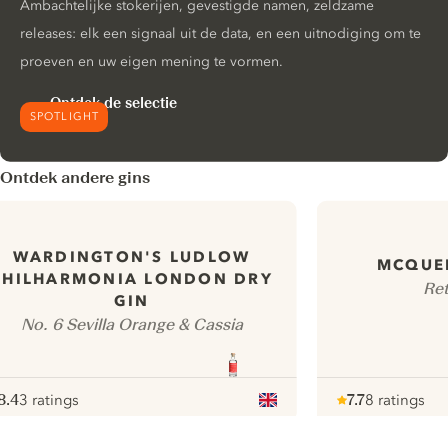
Ambachtelijke stokerijen, gevestigde namen, zeldzame
releases: elk een signaal uit de data, en een uitnodiging om te
proeven en uw eigen mening te vormen.
Ontdek de selectie
SPOTLIGHT
Ontdek andere gins
WARDINGTON'S LUDLOW
MCQUEE
PHILHARMONIA LONDON DRY
Ret
GIN
No. 6 Sevilla Orange & Cassia
8.4
3 ratings
7.7
8 ratings
ote :
 10
pour
Note :
/ 10
pour