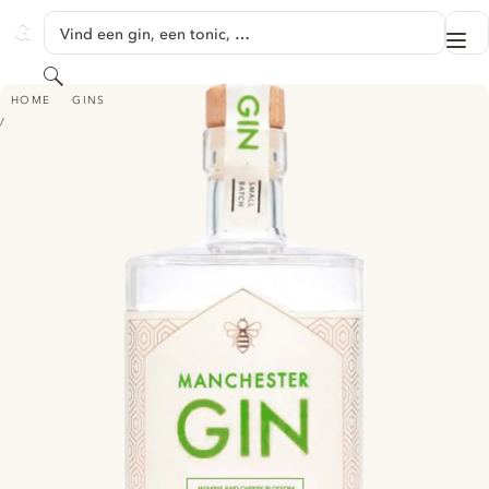
GA NAAR HOOFDINHOUD
Vind een gin, een tonic, …
Me
GINVENTORY
Zoeken
MANCHESTER GIN - JASMINE AND CHERRY BLOSSEM
HOME
GINS