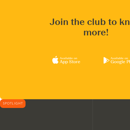
Join the club to k
more!
Available on
Available on
App Store
Google P
SPOTLIGHT