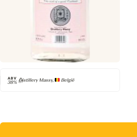
ABV
Producer
Distillery Massy,
België
38%