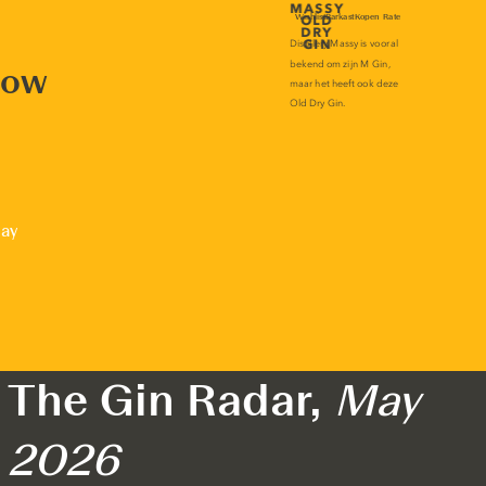
now
lay
The Gin Radar,
May
2026