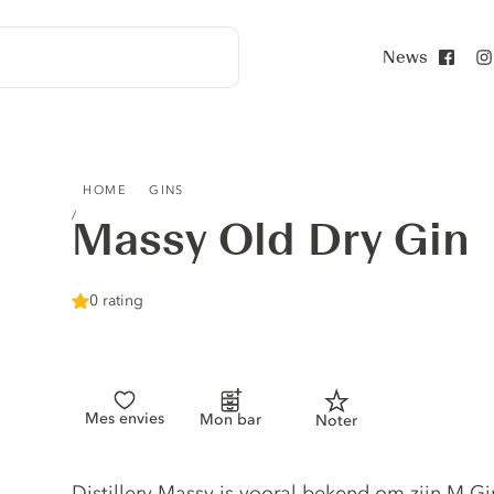
News
Face
MASSY OLD DRY GIN
HOME
GINS
Massy Old Dry Gin
0 rating
Mes envies
Mon bar
Noter
Gin description
Distillery Massy is vooral bekend om zijn M G