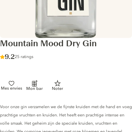
Mountain Mood Dry Gin
Score :
9.2
/ 10
25 ratings
Mes envies
Mon bar
Noter
Gin description
Voor onze gin verzamelen we de fijnste kruiden met de hand en voeg
prachtige vruchten en kruiden. Het heeft een prachtige intense en
volle smaak. Het geheim zijn de speciale kruiden, vruchten en
kruiden. We compine jeneverbes met roze bloemen en lavendel.