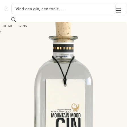
GA NAAR HOOFDINHOUD
Vind een gin, een tonic, …
Me
GINVENTORY
Zoeken
MOUNTAIN MOOD DRY GIN
HOME
GINS