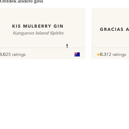
Ontdek andere gins
KIS MULBERRY GIN
GRACIAS A
Kangaroo Island Spirits
8.6
25 ratings
8.3
12 ratings
ote :
 10
pour
Note :
/ 10
pour
ui.nextImg