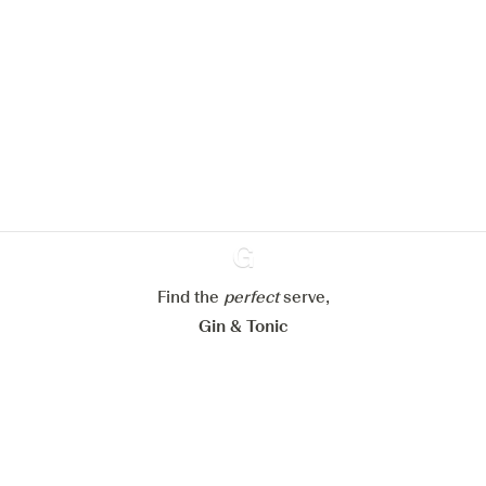
We zouden graag cookies gebruiken
om de ervaring op onze website te
verbeteren.
Meer info in verband met
ons cookiebeleid
Mijn cookie-instellingen aanpassen
Alles weigeren
Alles aanvaarden
Find the
perfect
Ginventory
serve,
Gin & Tonic
News
Contact