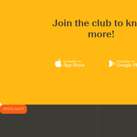
Join the club to k
more!
Available on
Available on
App Store
Google P
SPOTLIGHT