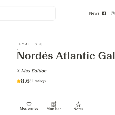
News
Face
NORDÉS ATLANTIC GALICIAN GIN - X-MAS EDITION
HOME
GINS
Nordés Atlantic Gal
-
X-Mas Edition
Score :
8.6
/ 10
51 ratings
Mes envies
Mon bar
Noter