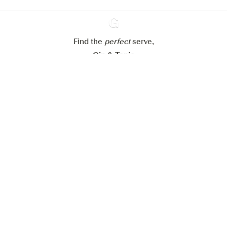
Alles weigeren
Alles aanvaarden
Find the
perfect
Ginventory
serve,
Gin & Tonic
News
Contact
Privacy Policy
Al onze Gins
Cookies Settings
Available on
Available on