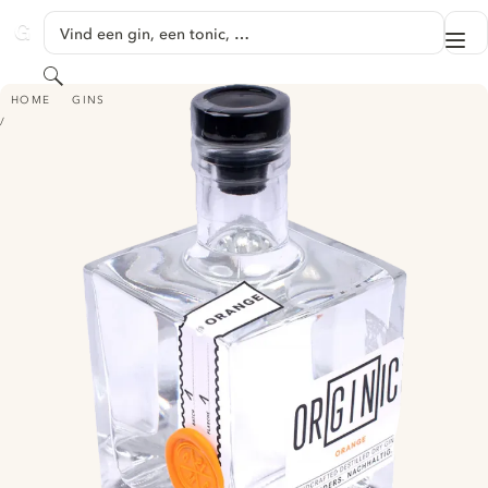
GA NAAR HOOFDINHOUD
Vind een gin, een tonic, …
Me
GINVENTORY
Zoeken
ORGINIC DRY GIN - ORANGE
HOME
GINS