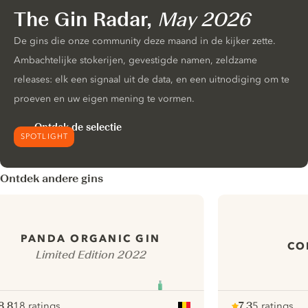
The Gin Radar,
May 2026
De gins die onze community deze maand in de kijker zette.
Ambachtelijke stokerijen, gevestigde namen, zeldzame
releases: elk een signaal uit de data, en een uitnodiging om te
proeven en uw eigen mening te vormen.
Ontdek de selectie
SPOTLIGHT
Ontdek andere gins
PANDA ORGANIC GIN
CO
Limited Edition 2022
8.8
18 ratings
7.3
5 ratings