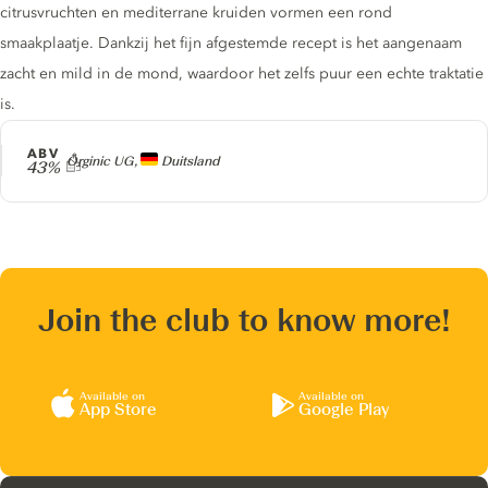
citrusvruchten en mediterrane kruiden vormen een rond
smaakplaatje. Dankzij het fijn afgestemde recept is het aangenaam
zacht en mild in de mond, waardoor het zelfs puur een echte traktatie
is.
ABV
Producer
Orginic UG,
Duitsland
43%
Join the club to know more!
Available on
Available on
App Store
Google Play