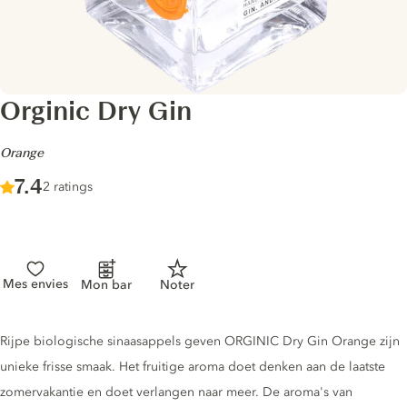
Orginic Dry Gin
-
Orange
Score :
7.4
/ 10
2 ratings
Mes envies
Mon bar
Noter
Gin description
Rijpe biologische sinaasappels geven ORGINIC Dry Gin Orange zijn
unieke frisse smaak. Het fruitige aroma doet denken aan de laatste
zomervakantie en doet verlangen naar meer. De aroma's van