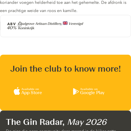
koriander voegen helderheid toe aan het gehemelte. De afdronk is
een prachtige weide van roos en kamille.
Producer
ABV
Chalgrove Artisan Distillery,
Verenigd
40%
Koninkrijk
Join the club to know more!
Available on
Available on
App Store
Google Play
The Gin Radar,
May 2026