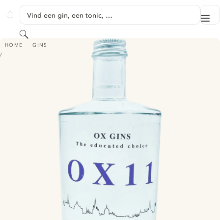
GA NAAR HOOFDINHOUD
Vind een gin, een tonic, …
Me
GINVENTORY
Zoeken
OX GINS THE EDUCATED CHOICE - OX 11
HOME
GINS