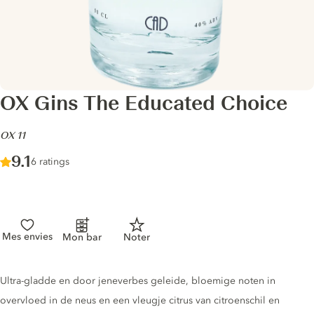
OX Gins The Educated Choice
-
OX 11
Score :
9.1
/ 10
6 ratings
Mes envies
Mon bar
Noter
Gin description
Ultra-gladde en door jeneverbes geleide, bloemige noten in
overvloed in de neus en een vleugje citrus van citroenschil en