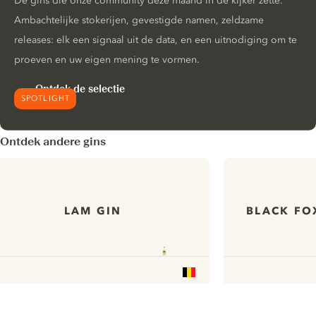
De gins die onze community deze maand in de kijker zette.
Ambachtelijke stokerijen, gevestigde namen, zeldzame
releases: elk een signaal uit de data, en een uitnodiging om te
proeven en uw eigen mening te vormen.
Ontdek de selectie
SPOTLIGHT
Ontdek andere gins
LAM GIN
BLACK FO
ui.nextImg