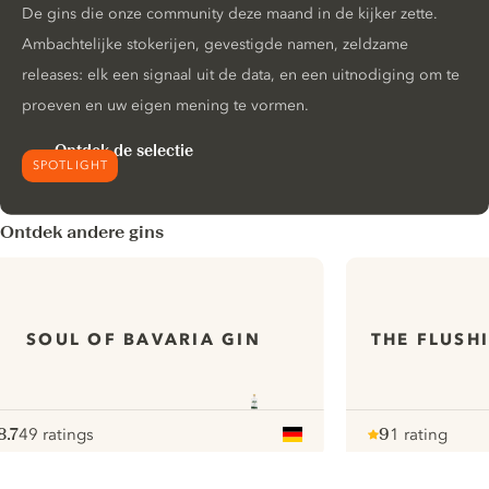
De gins die onze community deze maand in de kijker zette.
Ambachtelijke stokerijen, gevestigde namen, zeldzame
releases: elk een signaal uit de data, en een uitnodiging om te
proeven en uw eigen mening te vormen.
Ontdek de selectie
SPOTLIGHT
Ontdek andere gins
SOUL OF BAVARIA GIN
THE FLUSH
8.7
49 ratings
9
1 rating
ote :
 10
pour
Note :
/ 10
pour