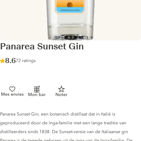
Panarea Sunset Gin
Score :
8.6
/ 10
72 ratings
Mes envies
Mon bar
Noter
Gin description
Panarea Sunset Gin, een botanisch distillaat dat in Italië is
geproduceerd door de Inga-familie met een lange traditie van
distilleerders sinds 1838. De Sunset-versie van de Italiaanse gin
Panarea is de tweede geboren uit de inga van de Inga-familie. De