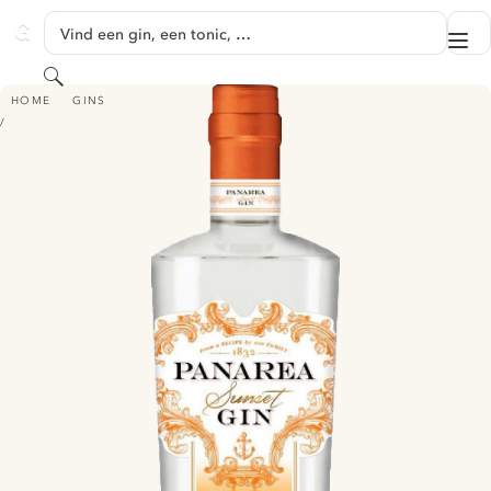
GA NAAR HOOFDINHOUD
Vind een gin, een tonic, …
Me
GINVENTORY
Zoeken
PANAREA SUNSET GIN
HOME
GINS