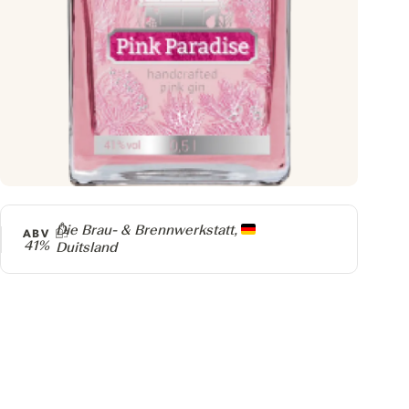
Producer
Die Brau- & Brennwerkstatt,
ABV
41%
Duitsland