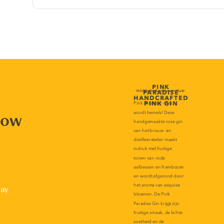
now
lay