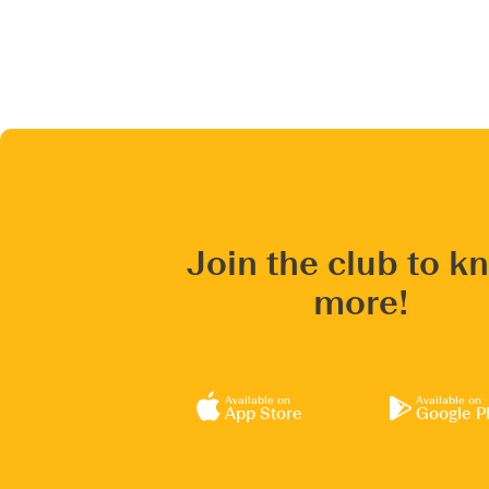
Join the club to k
more!
Available on
Available on
App Store
Google P