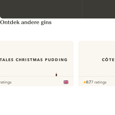
Ontdek andere gins
 TALES CHRISTMAS PUDDING
CÔTE
ratings
8.7
7 ratings
our
Note :
/ 10
pour
ui.nextImg
N