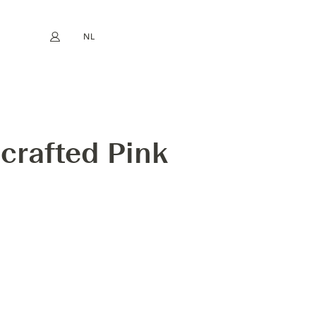
NL
Mijn account
book
Instagram
EN
FR
DE
ES
crafted Pink