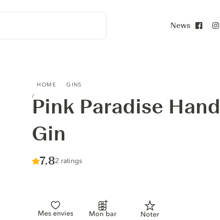
News
Face
PINK PARADISE HANDCRAFTED PINK GIN
HOME
GINS
Pink Paradise Hand
Gin
Score :
7.8
/ 10
2 ratings
Mes envies
Mon bar
Noter