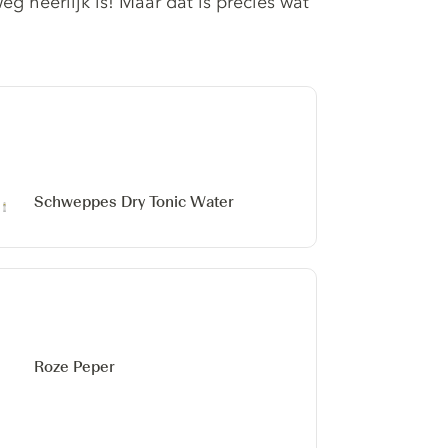
eg heerlijk is! Maar dat is precies wat
Schweppes Dry Tonic Water
Roze Peper