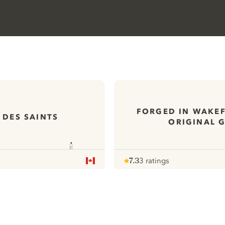
FORGED IN WAKEF
 DES SAINTS
ORIGINAL 
7.3
3 ratings
Note :
/ 10
pour
ews
Al onze Gins