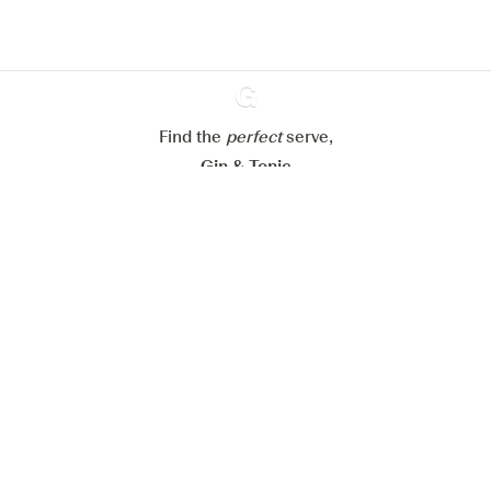
Mijn cookie-instellingen aanpassen
Alles weigeren
Alles aanvaarden
Find the
perfect
Ginventory
serve,
Gin & Tonic
News
Contact
Privacy Policy
Al onze Gins
Cookies Settings