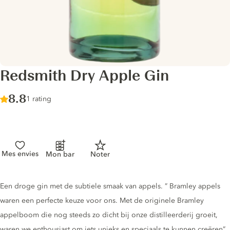
Redsmith Dry Apple Gin
Score :
8.8
/ 10
1 rating
Mes envies
Mon bar
Noter
Gin description
Een droge gin met de subtiele smaak van appels. ” Bramley appels
waren een perfecte keuze voor ons. Met de originele Bramley
appelboom die nog steeds zo dicht bij onze distilleerderij groeit,
waren we enthousiast om iets unieks en speciaals te kunnen creëren”.