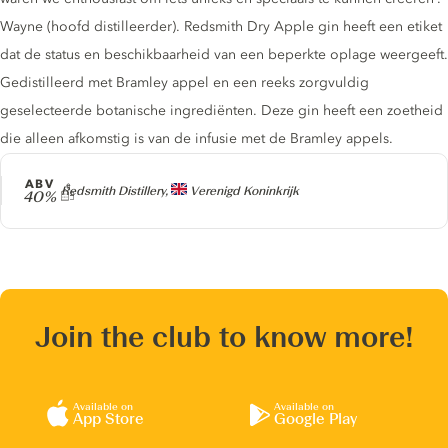
Wayne (hoofd distilleerder). Redsmith Dry Apple gin heeft een etiket
dat de status en beschikbaarheid van een beperkte oplage weergeeft.
Gedistilleerd met Bramley appel en een reeks zorgvuldig
geselecteerde botanische ingrediënten. Deze gin heeft een zoetheid
die alleen afkomstig is van de infusie met de Bramley appels.
ABV
Producer
Redsmith Distillery,
Verenigd Koninkrijk
40%
Join the club to know more!
Available on
Available on
App Store
Google Play