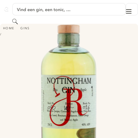
GA NAAR HOOFDINHOUD
Vind een gin, een tonic, …
Me
GINVENTORY
Zoeken
REDSMITH DRY APPLE GIN
HOME
GINS