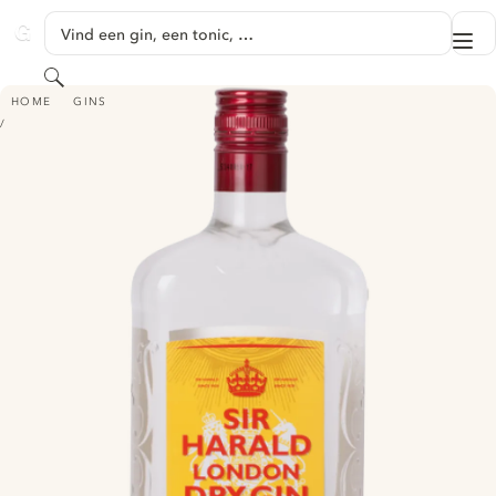
GA NAAR HOOFDINHOUD
Vind een gin, een tonic, …
Me
GINVENTORY
Zoeken
SIR HARALD LONDON DRY GIN
HOME
GINS