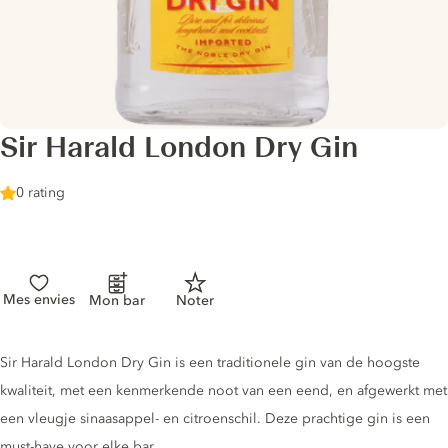
Sir Harald London Dry Gin
0 rating
Mes envies
Mon bar
Noter
Gin description
Sir Harald London Dry Gin is een traditionele gin van de hoogste
kwaliteit, met een kenmerkende noot van een eend, en afgewerkt met
een vleugje sinaasappel- en citroenschil. Deze prachtige gin is een
must-have voor elke bar.