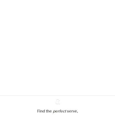
We zouden graag cookies gebruiken
om de ervaring op onze website te
verbeteren.
Meer info in verband met
ons cookiebeleid
Mijn cookie-instellingen aanpassen
Alles weigeren
Alles aanvaarden
Find the
perfect
Ginventory
serve,