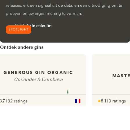
releases: elk een signaal uit de data, en een uitnodiging om te
proeven en uw eigen mening te vormen.
Ontdek de selectie
SPOTLIGHT
Ontdek andere gins
GENEROUS GIN ORGANIC
MASTE
Coriander & Combava
8.7
132 ratings
8.1
13 ratings
ote :
 10
pour
Note :
/ 10
pour
ui.nextImg