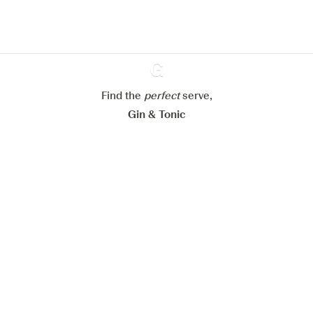
Meer info in verband met
ons cookiebeleid
Mijn cookie-instellingen aanpassen
Alles weigeren
Alles aanvaarden
Find the
perfect
Ginventory
serve,
Gin & Tonic
News
Contact
Privacy Policy
Al onze Gins
Cookies Settings