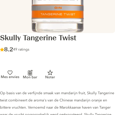
Skully Tangerine Twist
Score :
8.2
/ 10
49 ratings
Mes envies
Mon bar
Noter
Gin description
Op basis van de verfijnde smaak van mandarijn fruit, Skully Tangerine
twist combineert de aroma's van de Chinese mandarijn oranje en
bittere vruchten. Vernoemd naar de Marokkaanse haven van Tanger
waar de vrucht oorspronkelijk werd geëxporteerd, Skully Tangerine