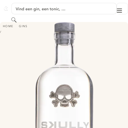
GA NAAR HOOFDINHOUD
Vind een gin, een tonic, …
Me
GINVENTORY
Zoeken
SKULLY TANGERINE TWIST
HOME
GINS