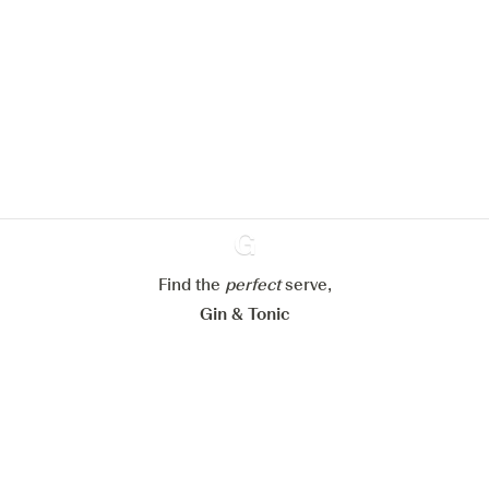
We zouden graag cookies gebruiken
om de ervaring op onze website te
verbeteren.
Meer info in verband met
ons cookiebeleid
Mijn cookie-instellingen aanpassen
Alles weigeren
Alles aanvaarden
Find the
perfect
Ginventory
serve,
Gin & Tonic
News
Contact