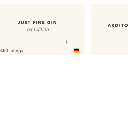
JUST FINE GIN
ARDITO
1st Edition
8.9
3 ratings
ote :
 10
pour
ui.nextImg