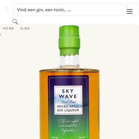
GA NAAR HOOFDINHOUD
Vind een gin, een tonic, …
Me
GINVENTORY
Zoeken
SKY WAVE GIN - SPICED APPLE GIN LIQUEUR
HOME
GINS