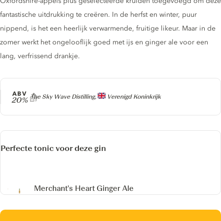
Oxfordshire-appels plus geselecteerde kruiden toegevoegd om deze
fantastische uitdrukking te creëren. In de herfst en winter, puur
nippend, is het een heerlijk verwarmende, fruitige likeur. Maar in de
zomer werkt het ongelooflijk goed met ijs en ginger ale voor een
lang, verfrissend drankje.
ABV
Producer
The Sky Wave Distilling,
Verenigd Koninkrijk
20%
Perfecte tonic voor deze gin
Merchant's Heart Ginger Ale