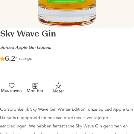
Sky Wave Gin
-
Spiced Apple Gin Liqueur
Score :
6.2
/ 10
4 ratings
Mes envies
Mon bar
Noter
Gin description
Oorspronkelijk Sky Wave Gin Winter Edition, onze Spiced Apple Gin
Likeur is uitgegroeid tot een van onze meest veelzijdige
aanbiedingen. We hebben fantastische Sky Wave Gin genomen en