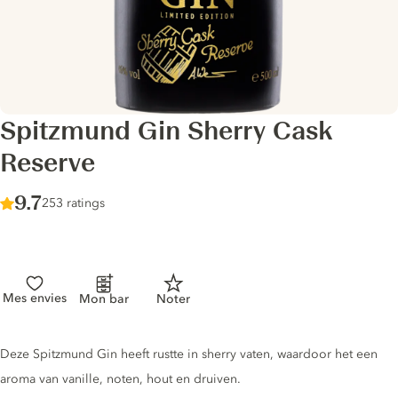
Spitzmund Gin Sherry Cask
Reserve
Score :
9.7
/ 10
253 ratings
Mes envies
Mon bar
Noter
Gin description
Deze Spitzmund Gin heeft rustte in sherry vaten, waardoor het een
aroma van vanille, noten, hout en druiven.