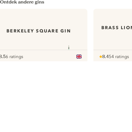
Ontdek andere gins
BRASS LIO
BERKELEY SQUARE GIN
8.5
6 ratings
8.4
54 ratings
ote :
 10
pour
Note :
/ 10
pour
ui.nextImg