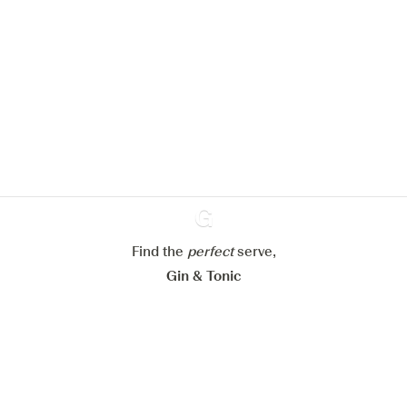
We zouden graag cookies gebruiken
om de ervaring op onze website te
verbeteren.
Meer info in verband met
ons cookiebeleid
Mijn cookie-instellingen aanpassen
Alles weigeren
Alles aanvaarden
Find the
perfect
Ginventory
serve,
Gin & Tonic
News
Contact