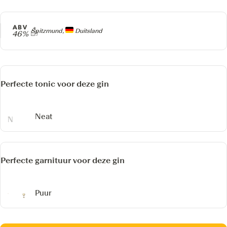
ABV
Producer
Spitzmund,
Duitsland
46%
Perfecte tonic voor deze gin
Neat
Perfecte garnituur voor deze gin
Puur