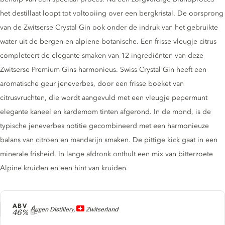
het destillaat loopt tot voltooiing over een bergkristal. De oorsprong
van de Zwitserse Crystal Gin ook onder de indruk van het gebruikte
water uit de bergen en alpiene botanische. Een frisse vleugje citrus
completeert de elegante smaken van 12 ingrediënten van deze
Zwitserse Premium Gins harmonieus. Swiss Crystal Gin heeft een
aromatische geur jeneverbes, door een frisse boeket van
citrusvruchten, die wordt aangevuld met een vleugje pepermunt
elegante kaneel en kardemom tinten afgerond. In de mond, is de
typische jeneverbes notitie gecombineerd met een harmonieuze
balans van citroen en mandarijn smaken. De pittige kick gaat in een
minerale frisheid. In lange afdronk onthult een mix van bitterzoete
Alpine kruiden en een hint van kruiden.
ABV
Producer
Rugen Distillery,
Zwitserland
46%