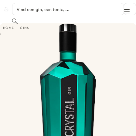
GA NAAR HOOFDINHOUD
Vind een gin, een tonic, …
Me
GINVENTORY
Zoeken
SWISS CRYSTAL GIN
HOME
GINS