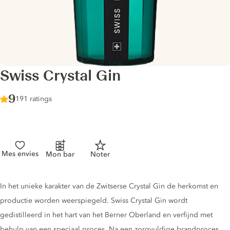
Swiss Crystal Gin
Score :
9
/ 10
191 ratings
Mes envies
Mon bar
Noter
Gin description
In het unieke karakter van de Zwitserse Crystal Gin de herkomst en
productie worden weerspiegeld. Swiss Crystal Gin wordt
gedistilleerd in het hart van het Berner Oberland en verfijnd met
behulp van een speciaal proces. Na een zorgvuldige brandproces