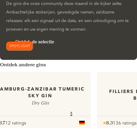
De gins die onze community deze maand in de kijker zette.
Ambachtelijke stokerijen, gevestigde namen, zeldzame
releases: elk een signaal uit de data, en een uitnodiging om te
proeven en uw eigen mening te vormen.
Ontdek de selectie
SPOTLIGHT
Ontdek andere gins
AMBURG-ZANZIBAR TUMERIC
FILLIERS
SKY GIN
Dry Gin
8.7
12 ratings
8.3
136 ratings
ote :
 10
pour
Note :
/ 10
pour