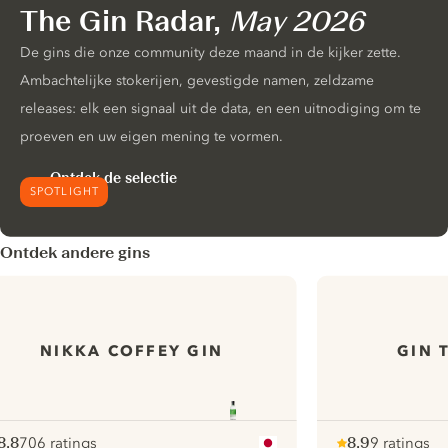
The Gin Radar,
May 2026
De gins die onze community deze maand in de kijker zette.
Ambachtelijke stokerijen, gevestigde namen, zeldzame
releases: elk een signaal uit de data, en een uitnodiging om te
proeven en uw eigen mening te vormen.
Ontdek de selectie
SPOTLIGHT
Ontdek andere gins
NIKKA COFFEY GIN
GIN 
8.8
706 ratings
8.9
9 ratings