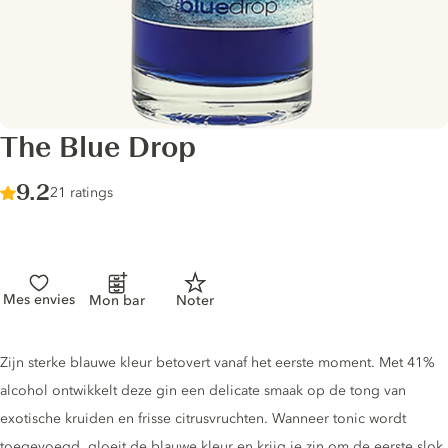
The Blue Drop
Score :
9.2
/ 10
21 ratings
Mes envies
Mon bar
Noter
Gin description
Zijn sterke blauwe kleur betovert vanaf het eerste moment. Met 41%
alcohol ontwikkelt deze gin een delicate smaak op de tong van
exotische kruiden en frisse citrusvruchten. Wanneer tonic wordt
toegevoegd, gloeit de blauwe kleur en krijg je zin om de eerste slok