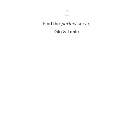
Mijn cookie-instellingen aanpassen
Alles weigeren
Alles aanvaarden
Find the
perfect
Ginventory
serve,
Gin & Tonic
News
Contact
Privacy Policy
Al onze Gins
Cookies Settings
Available on
Available on