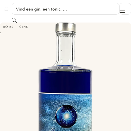
GA NAAR HOOFDINHOUD
Vind een gin, een tonic, …
Me
GINVENTORY
Zoeken
THE BLUE DROP
HOME
GINS