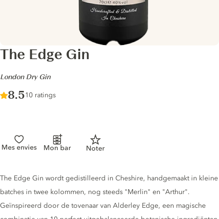
The Edge Gin
-
London Dry Gin
Score :
8.5
/ 10
10 ratings
Mes envies
Mon bar
Noter
Gin description
The Edge Gin wordt gedistilleerd in Cheshire, handgemaakt in kleine
batches in twee kolommen, nog steeds "Merlin" en "Arthur".
Geïnspireerd door de tovenaar van Alderley Edge, een magische