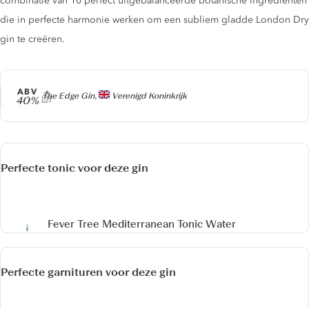
combinatie van 10 perfect uitgebalanceerde botanische ingrediënten
die in perfecte harmonie werken om een subliem gladde London Dry
gin te creëren.
ABV
Producer
The Edge Gin,
Verenigd Koninkrijk
40%
Perfecte tonic voor deze gin
Fever Tree Mediterranean Tonic Water
Perfecte garnituren voor deze gin