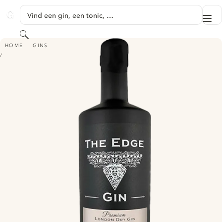
GA NAAR HOOFDINHOUD
Vind een gin, een tonic, …
Me
GINVENTORY
Zoeken
THE EDGE GIN - LONDON DRY GIN
HOME
GINS