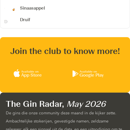
Sinaasappel
Druif
Join the club to know more!
Available on
Available on
App Store
Google Play
The Gin Radar,
May 2026
De gins die onze community deze maand in de kijker zette.
Ambachtelijke stokerijen, gevestigde namen, zeldzame
releases: elk een signaal uit de data, en een uitnodiging om te