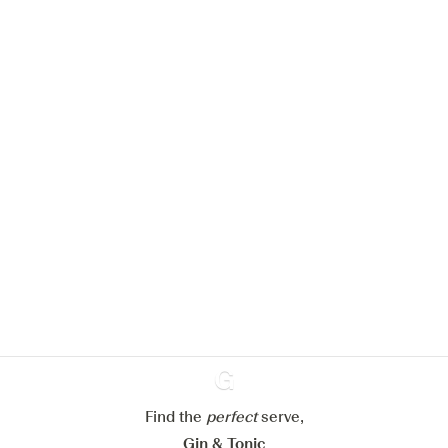
We zouden graag cookies gebruiken
om de ervaring op onze website te
verbeteren.
Meer info in verband met
ons cookiebeleid
Mijn cookie-instellingen aanpassen
Alles weigeren
Alles aanvaarden
Find the
perfect
Ginventory
serve,
Gin & Tonic