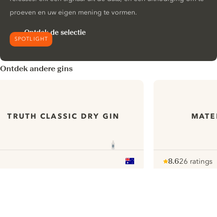
proeven en uw eigen mening te vormen.
Ontdek de selectie
SPOTLIGHT
Ontdek andere gins
TRUTH CLASSIC DRY GIN
MATE
8.6
26 ratings
Note :
/ 10
pour
ui.nextImg