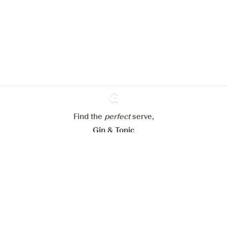
om de ervaring op onze website te
verbeteren.
Meer info in verband met
ons cookiebeleid
Mijn cookie-instellingen aanpassen
Alles weigeren
Alles aanvaarden
Find the
perfect
Ginventory
serve,
Gin & Tonic
News
Contact
Privacy Policy