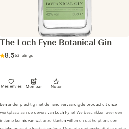
The Loch Fyne Botanical Gin
Score :
8.5
/ 10
63 ratings
Mes envies
Mon bar
Noter
Gin description
Een ander prachtig met de hand vervaardigde product uit onze
werkplaats aan de oevers van Loch Fyne! We beschikken over een
intieme kennis van wat onze klanten willen en dat helpt ons een
unieke geest die losstaat creëren. Deze gin onderscheidt zich onder