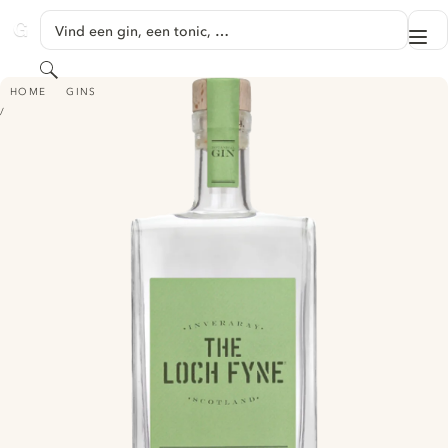
GA NAAR HOOFDINHOUD
Vind een gin, een tonic, …
Me
GINVENTORY
Zoeken
THE LOCH FYNE BOTANICAL GIN
HOME
GINS