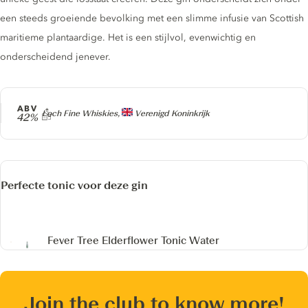
een steeds groeiende bevolking met een slimme infusie van Scottish
maritieme plantaardige. Het is een stijlvol, evenwichtig en
onderscheidend jenever.
ABV
Producer
Loch Fine Whiskies,
Verenigd Koninkrijk
42%
Perfecte tonic voor deze gin
Fever Tree Elderflower Tonic Water
Join the club to know more!