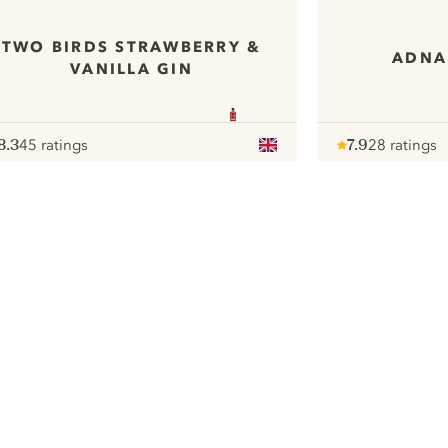
TWO BIRDS STRAWBERRY &
ADNA
VANILLA GIN
8.3
45 ratings
7.9
28 ratings
ote :
 10
pour
Note :
/ 10
pour
ui.nextImg
We zouden graag cookies gebruiken