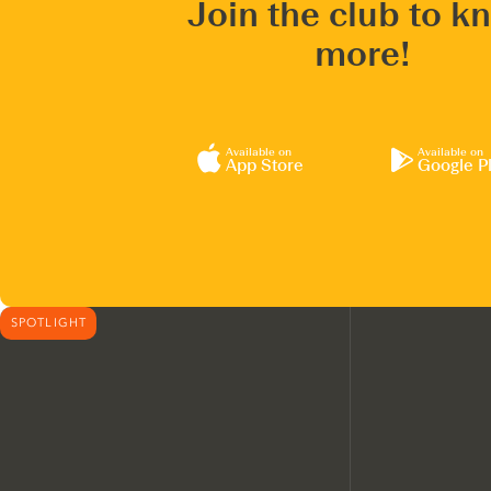
Join the club to k
more!
Available on
Available on
App Store
Google P
SPOTLIGHT