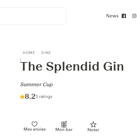
News
Face
THE SPLENDID GIN - SUMMER CUP
HOME
GINS
The Splendid Gin
-
Summer Cup
Score :
8.2
/ 10
3 ratings
Mes envies
Mon bar
Noter