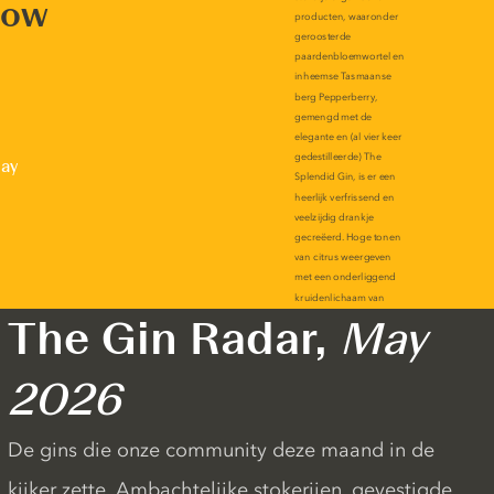
now
lay
The Gin Radar,
May
2026
De gins die onze community deze maand in de
kijker zette. Ambachtelijke stokerijen, gevestigde