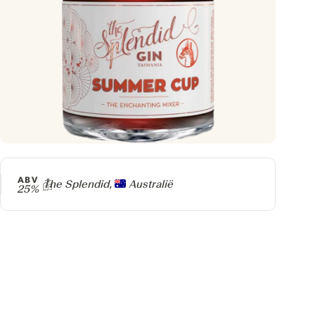
ABV
Producer
The Splendid,
Australië
25%