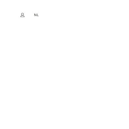
NL
Mijn account
book
Instagram
EN
FR
DE
ES