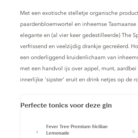
Gin description
Met een exotische stelletje organische produ
paardenbloemwortel en inheemse Tasmaanse 
elegante en (al vier keer gedestilleerde) The Sp
verfrissend en veelzijdig drankje gecreëerd. 
een onderliggend kruidenlichaam van inheemse
met een handvol ijs over appel, munt, aardbei 
innerlijke 'sipster' eruit en drink netjes op de r
Perfecte tonics voor deze gin
Fever Tree Premium Sicilian
Lemonade