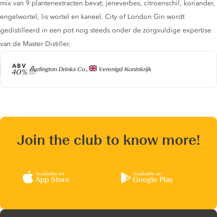
mix van 9 plantenextracten bevat; jeneverbes, citroenschil, koriander,
engelwortel, lis wortel en kaneel. City of London Gin wordt
gedistilleerd in een pot nog steeds onder de zorgvuldige expertise
van de Master Distiller.
ABV
Producer
Burlington Drinks Co.,
Verenigd Koninkrijk
40%
Join the club to know more!
Available on
Available on
App Store
Google Play