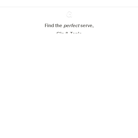
Alles weigeren
Alles aanvaarden
Find the
perfect
Ginventory
serve,
Gin & Tonic
News
Contact
Privacy Policy
Al onze Gins
Cookies Settings
Available on
Available on