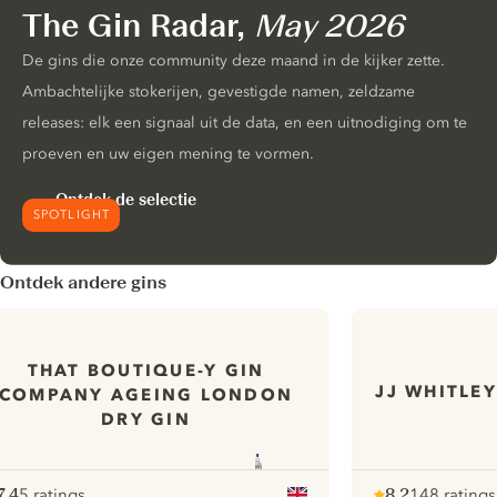
The Gin Radar,
May 2026
De gins die onze community deze maand in de kijker zette.
Ambachtelijke stokerijen, gevestigde namen, zeldzame
releases: elk een signaal uit de data, en een uitnodiging om te
proeven en uw eigen mening te vormen.
Ontdek de selectie
SPOTLIGHT
Ontdek andere gins
THAT BOUTIQUE-Y GIN
JJ WHITLE
COMPANY AGEING LONDON
DRY GIN
7.4
5 ratings
8.2
148 ratings