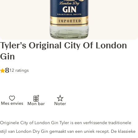
Tyler's Original City Of London
Gin
Score :
8
/ 10
12 ratings
Mes envies
Mon bar
Noter
Gin description
Originele City of London Gin Tyler is een verfrissende traditionele
stijl van London Dry Gin gemaakt van een uniek recept. De klassieke