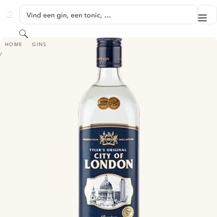
GA NAAR HOOFDINHOUD
Vind een gin, een tonic, …
Me
GINVENTORY
Zoeken
TYLER'S ORIGINAL CITY OF LONDON GIN
HOME
GINS