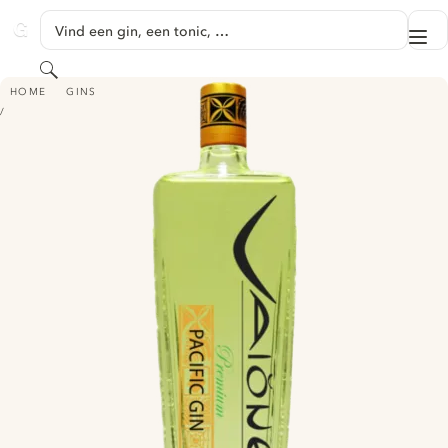
GA NAAR HOOFDINHOUD
Vind een gin, een tonic, …
Me
GINVENTORY
Zoeken
VAIŎNE PACIFIC GIN
HOME
GINS