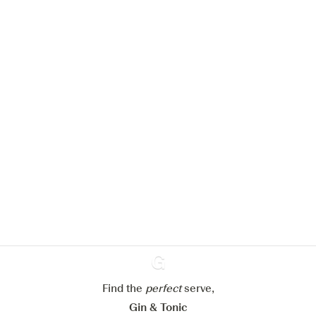
We zouden graag cookies gebruiken
om de ervaring op onze website te
verbeteren.
Meer info in verband met
ons cookiebeleid
Mijn cookie-instellingen aanpassen
Alles weigeren
Alles aanvaarden
Find the
perfect
Ginventory
serve,
Gin & Tonic