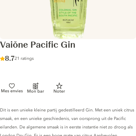
Vaiŏne Pacific Gin
Score :
8.7
/ 10
21 ratings
Mes envies
Mon bar
Noter
Gin description
Dit is een unieke kleine partij gedestilleerd Gin. Met een uniek citrus
smaak, en een unieke geschiedenis, van oorsprong uit de Pacific
eilanden. De algemene smaak is in eerste instantie niet zo droog als
London Dry Gin. Er is een hoge mate van citrus Aanbevolen