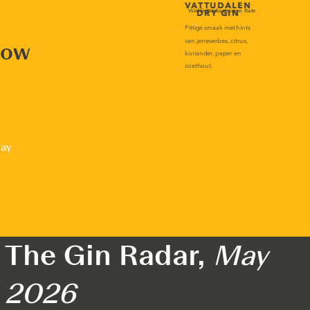
now
lay
The Gin Radar,
May
2026