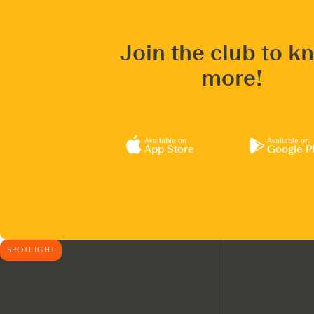
Join the club to k
more!
Available on
Available on
App Store
Google P
SPOTLIGHT