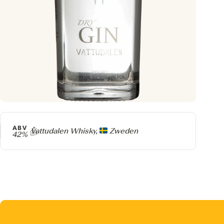
ABV
Producer
Vattudalen Whisky,
Zweden
42%