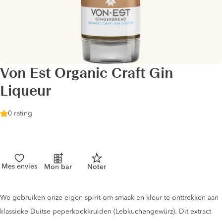
Von Est Organic Craft Gin
Liqueur
0 rating
Mes envies
Mon bar
Noter
Gin description
We gebruiken onze eigen spirit om smaak en kleur te onttrekken aan
klassieke Duitse peperkoekkruiden (Lebkuchengewürz). Dit extract