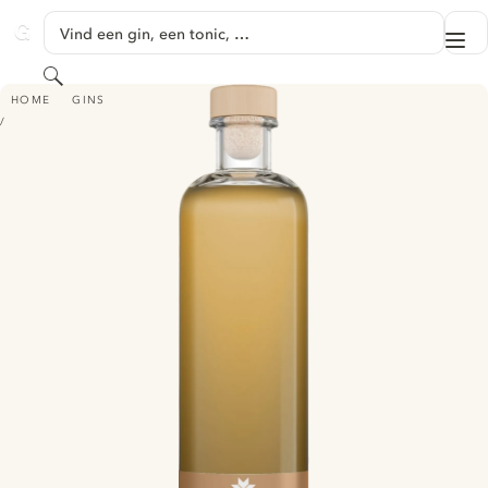
GA NAAR HOOFDINHOUD
Vind een gin, een tonic, …
Me
GINVENTORY
Zoeken
VON EST ORGANIC CRAFT GIN LIQUEUR
HOME
GINS