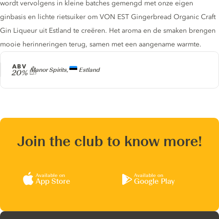
wordt vervolgens in kleine batches gemengd met onze eigen
ginbasis en lichte rietsuiker om VON EST Gingerbread Organic Craft
Gin Liqueur uit Estland te creëren. Het aroma en de smaken brengen
mooie herinneringen terug, samen met een aangename warmte.
ABV
Producer
Manor Spirits,
Estland
20%
Join the club to know more!
Available on
Available on
App Store
Google Play