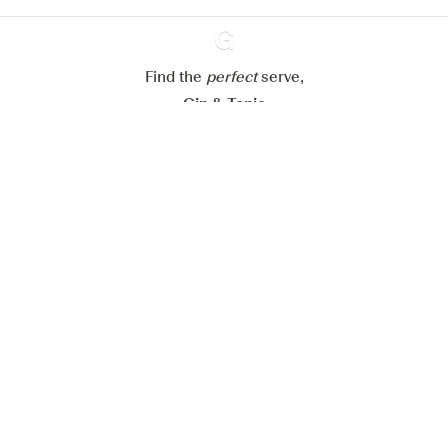
Alles weigeren
Alles aanvaarden
Find the
perfect
Ginventory
serve,
Gin & Tonic
News
Contact
Privacy Policy
Al onze Gins
Cookies Settings
Available on
Available on