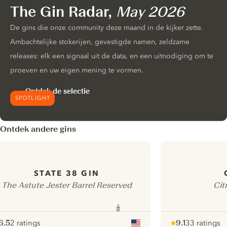
The Gin Radar,
May 2026
De gins die onze community deze maand in de kijker zette.
Ambachtelijke stokerijen, gevestigde namen, zeldzame
releases: elk een signaal uit de data, en een uitnodiging om te
proeven en uw eigen mening te vormen.
Ontdek de selectie
SPOTLIGHT
Ontdek andere gins
STATE 38 GIN
The Astute Jester Barrel Reserved
Cit
6.5
2 ratings
9.1
33 ratings