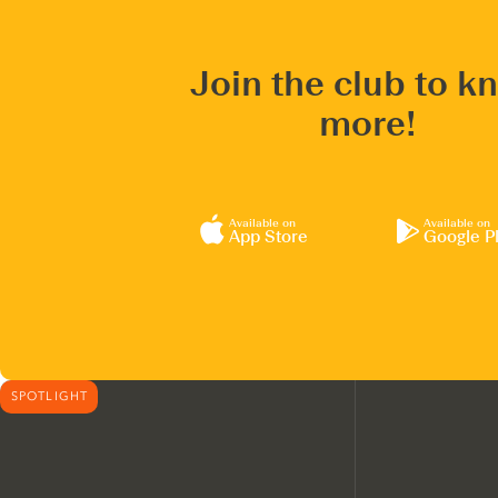
Join the club to k
more!
Available on
Available on
App Store
Google P
SPOTLIGHT