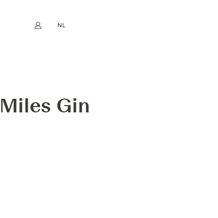
NL
Mijn account
book
Instagram
EN
FR
DE
ES
Miles Gin