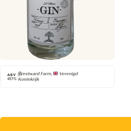
Producer
Westward Farm,
Verenigd
ABV
40%
Koninkrijk