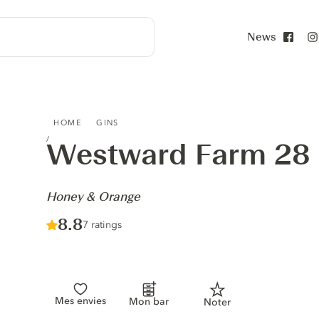
News
Face
WESTWARD FARM 28 MILES GIN - HONEY & ORANGE
HOME
GINS
Westward Farm 28 
-
Honey & Orange
Score :
8.8
/ 10
7 ratings
Mes envies
Mon bar
Noter