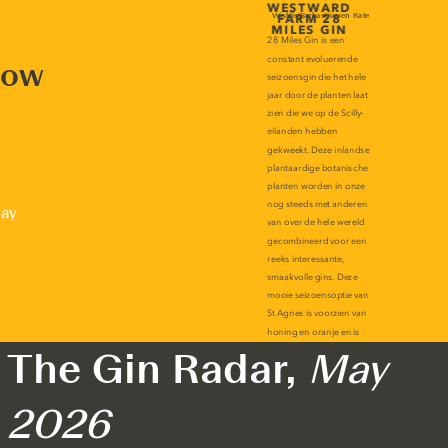
now
lay
The Gin Radar,
May
2026