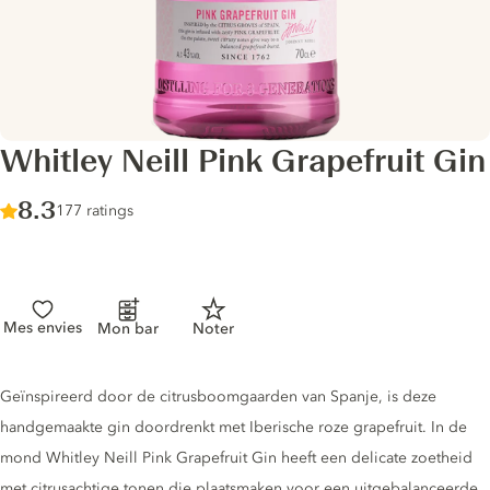
Whitley Neill Pink Grapefruit Gin
Score :
8.3
/ 10
177 ratings
Mes envies
Mon bar
Noter
Gin description
Geïnspireerd door de citrusboomgaarden van Spanje, is deze
handgemaakte gin doordrenkt met Iberische roze grapefruit. In de
mond Whitley Neill Pink Grapefruit Gin heeft een delicate zoetheid
met citrusachtige tonen die plaatsmaken voor een uitgebalanceerde