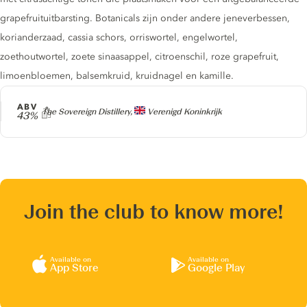
grapefruituitbarsting. Botanicals zijn onder andere jeneverbessen,
korianderzaad, cassia schors, orriswortel, engelwortel,
zoethoutwortel, zoete sinaasappel, citroenschil, roze grapefruit,
limoenbloemen, balsemkruid, kruidnagel en kamille.
ABV
Producer
The Sovereign Distillery,
Verenigd Koninkrijk
43%
Join the club to know more!
Available on
Available on
App Store
Google Play