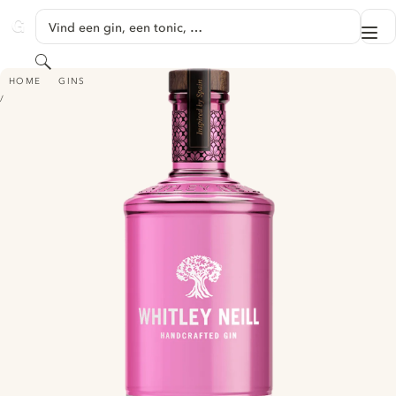
GA NAAR HOOFDINHOUD
Vind een gin, een tonic, …
Me
GINVENTORY
Zoeken
WHITLEY NEILL PINK GRAPEFRUIT GIN
HOME
GINS