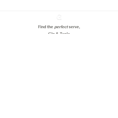
Mijn cookie-instellingen aanpassen
Alles weigeren
Alles aanvaarden
Find the
perfect
Ginventory
serve,
Gin & Tonic
News
Contact
Privacy Policy
Al onze Gins
Cookies Settings