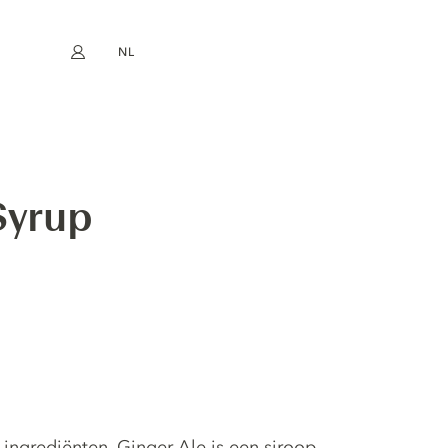
NL
Mijn account
book
Instagram
EN
FR
DE
ES
Syrup
 ingrediënten, Ginger Ale is een siroop