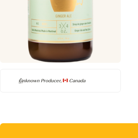
Producer
Unknown Producer,
Canada