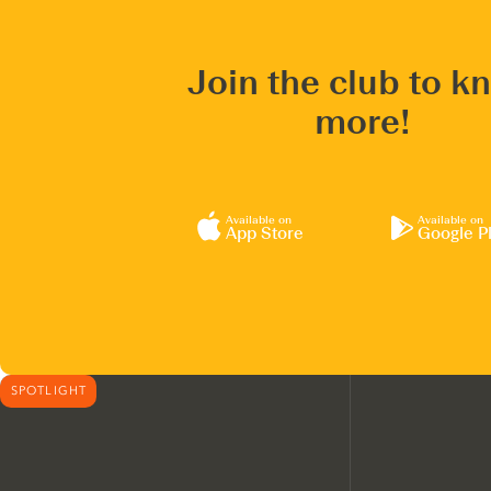
Join the club to k
more!
Available on
Available on
App Store
Google P
SPOTLIGHT