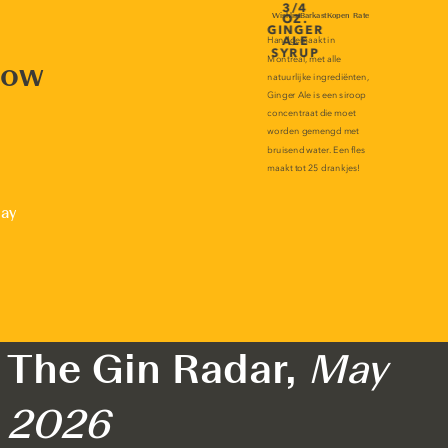
now
lay
The Gin Radar,
May
2026