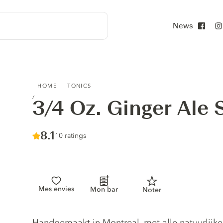
News
Face
3/4 OZ. GINGER ALE SYRUP
HOME
TONICS
3/4 Oz. Ginger Ale 
Score :
8.1
/ 10
10 ratings
Mes envies
Mon bar
Noter
Tonic description
Handgemaakt in Montreal, met alle natuurlijke