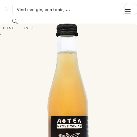
GA NAAR HOOFDINHOUD
Vind een gin, een tonic, …
Me
GINVENTORY
Zoeken
AOTEA NATIVE TONIC - HOROPITO & LIQUORICE
HOME
TONICS