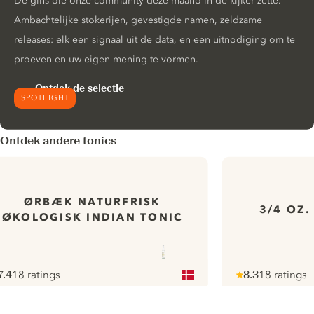
De gins die onze community deze maand in de kijker zette.
Ambachtelijke stokerijen, gevestigde namen, zeldzame
releases: elk een signaal uit de data, en een uitnodiging om te
proeven en uw eigen mening te vormen.
Ontdek de selectie
SPOTLIGHT
Ontdek andere tonics
ØRBÆK NATURFRISK
3/4 OZ.
ØKOLOGISK INDIAN TONIC
7.4
18 ratings
8.3
18 ratings
ote :
 10
pour
Note :
/ 10
pour
ui.nextImg