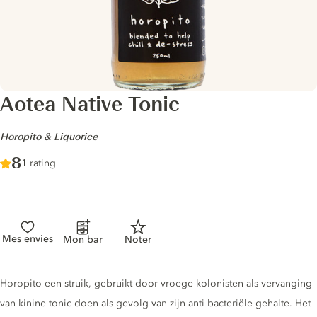
Aotea Native Tonic
-
Horopito & Liquorice
Score :
8
/ 10
1 rating
Mes envies
Mon bar
Noter
Tonic description
Horopito een struik, gebruikt door vroege kolonisten als vervanging
van kinine tonic doen als gevolg van zijn anti-bacteriële gehalte. Het