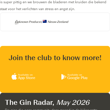
is super pittig en we brouwen de bladeren met kruiden die bekend
staat voor het verlichten van stress en angst zijn.
Producer
Unknown Producer,
Nieuw-Zeeland
Join the club to know more!
Available on
Available on
App Store
Google Play
The Gin Radar,
May 2026