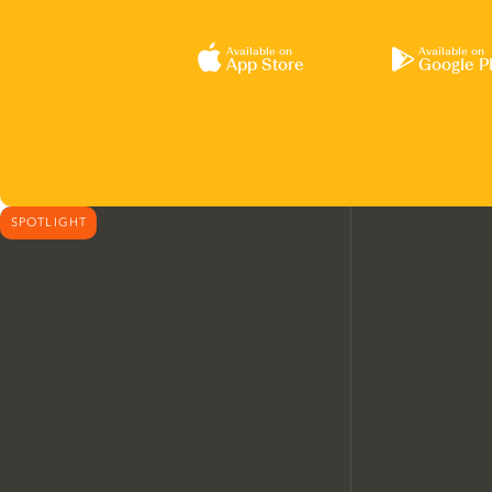
Available on
Available on
App Store
Google P
SPOTLIGHT