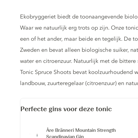
Tonic description
Ekobryggeriet biedt de toonaangevende biol
Waar we natuurlijk erg trots op zijn. Onze toni
een of het ander, maar beide en tegelijk. De t
Zweden en bevat alleen biologische suiker, na
water en citroenzuur. Natuurlijk met de bitter
Tonic Spruce Shoots bevat koolzuurhoudend wat
landbouw, zuurteregelaar (citroenzuur) en natu
Perfecte gins voor deze tonic
Åre Bränneri Mountain Strength
Scandinavian Gin