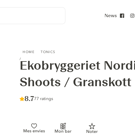
News
Face
EKOBRYGGERIET NORDIC TONIC SPRUCE SHOOTS / GRA
HOME
TONICS
Ekobryggeriet Nord
Shoots / Granskott
Score :
8.7
/ 10
77 ratings
Mes envies
Mon bar
Noter