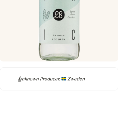
Producer
Unknown Producer,
Zweden