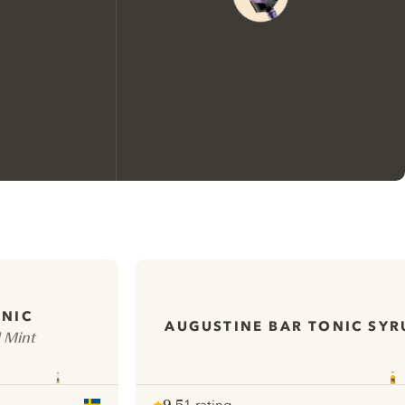
We zouden graag cookies
gebruiken om de ervaring op
onze website te verbeteren.
NIC
AUGUSTINE BAR TONIC SYR
 Mint
Meer info in verband met
ons cookiebeleid
Mijn cookie-instellingen aanpassen