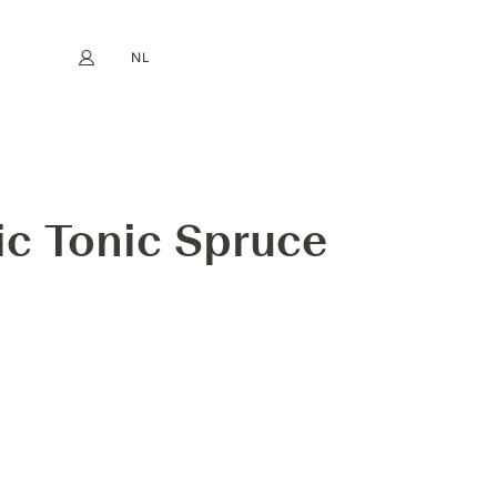
NL
Mijn account
book
Instagram
EN
FR
DE
ES
NSKOTT
ic Tonic Spruce