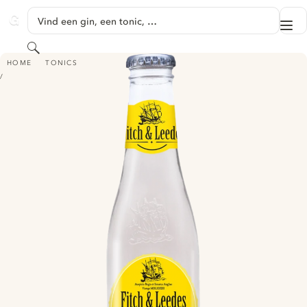
GA NAAR HOOFDINHOUD
Vind een gin, een tonic, …
Me
GINVENTORY
Zoeken
FITCH & LEEDES INDIAN TONIC
HOME
TONICS