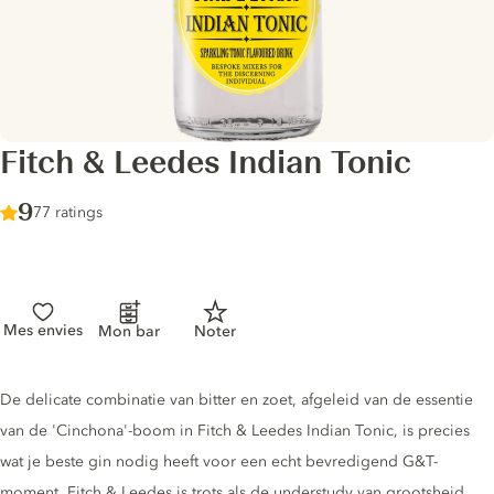
Fitch & Leedes Indian Tonic
Score :
9
/ 10
77 ratings
Mes envies
Mon bar
Noter
Tonic description
De delicate combinatie van bitter en zoet, afgeleid van de essentie
van de 'Cinchona'-boom in Fitch & Leedes Indian Tonic, is precies
wat je beste gin nodig heeft voor een echt bevredigend G&T-
moment. Fitch & Leedes is trots als de understudy van grootsheid,