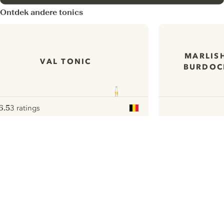
Ontdek andere tonics
MARLIS
VAL TONIC
BURDOC
6.5
3 ratings
ote :
 10
pour
ui.nextImg