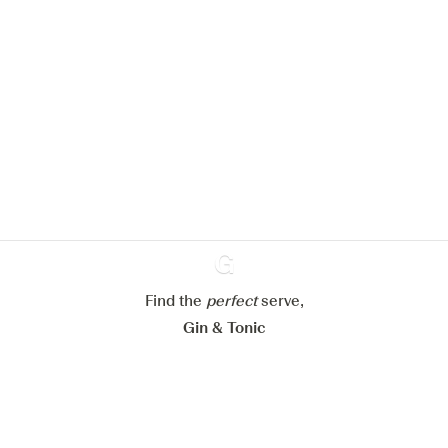
We zouden graag cookies gebruiken
om de ervaring op onze website te
verbeteren.
Meer info in verband met
ons cookiebeleid
Mijn cookie-instellingen aanpassen
Alles weigeren
Find the
perfect
Ginventory
serve,
Alles aanvaarden
Gin & Tonic
News
Contact