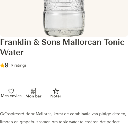
Franklin & Sons Mallorcan Tonic
Water
Score :
9
/ 10
19 ratings
Mes envies
Mon bar
Noter
Tonic description
Geïnspireerd door Mallorca, komt de combinatie van pittige citroen,
limoen en grapefruit samen om tonic water te creëren dat perfect