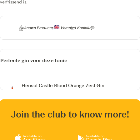
verfrissend is.
Producer
Unknown Producer,
Verenigd Koninkrijk
Perfecte gin voor deze tonic
Hensol Castle
Blood Orange Zest Gin
Join the club to know more!
Available on
Available on