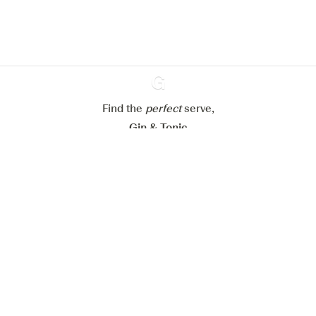
Meer info in verband met
ons cookiebeleid
Mijn cookie-instellingen aanpassen
Alles weigeren
Alles aanvaarden
Find the
perfect
Ginventory
serve,
Gin & Tonic
News
Contact
Privacy Policy
Al onze Gins
Cookies Settings