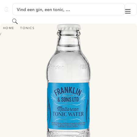
GA NAAR HOOFDINHOUD
Vind een gin, een tonic, …
Me
GINVENTORY
Zoeken
FRANKLIN & SONS MALLORCAN TONIC WATER
HOME
TONICS