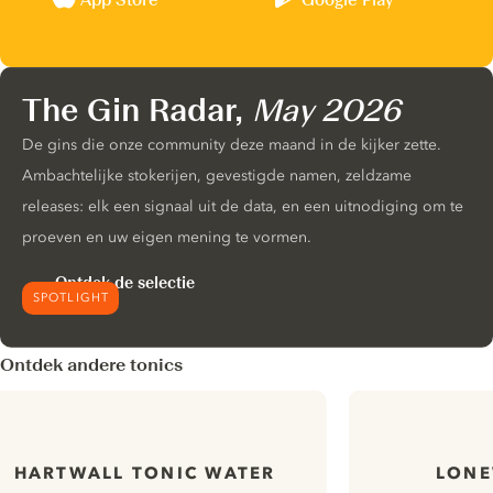
App Store
Google Play
The Gin Radar,
May 2026
De gins die onze community deze maand in de kijker zette.
Ambachtelijke stokerijen, gevestigde namen, zeldzame
releases: elk een signaal uit de data, en een uitnodiging om te
proeven en uw eigen mening te vormen.
Ontdek de selectie
SPOTLIGHT
Ontdek andere tonics
HARTWALL TONIC WATER
LONE