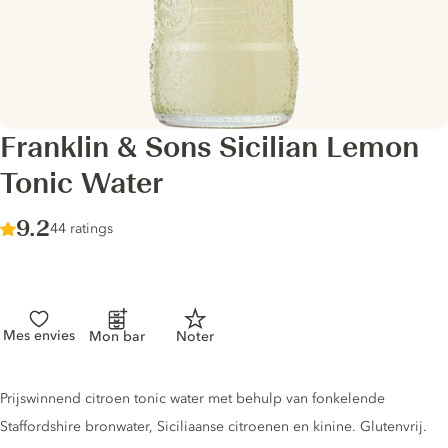
Franklin & Sons Sicilian Lemon
Tonic Water
Score :
9.2
/ 10
44 ratings
Mes envies
Mon bar
Noter
Tonic description
Prijswinnend citroen tonic water met behulp van fonkelende
Staffordshire bronwater, Siciliaanse citroenen en kinine. Glutenvrij.