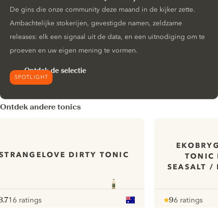
De gins die onze community deze maand in de kijker zette.
Ambachtelijke stokerijen, gevestigde namen, zeldzame
releases: elk een signaal uit de data, en een uitnodiging om te
proeven en uw eigen mening te vormen.
Ontdek de selectie
SPOTLIGHT
Ontdek andere tonics
EKOBRYG
STRANGELOVE DIRTY TONIC
TONIC
SEASALT /
8.7
16 ratings
9
6 ratings
ote :
 10
pour
Note :
/ 10
pour