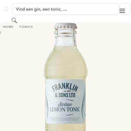
GA NAAR HOOFDINHOUD
Vind een gin, een tonic, …
Me
GINVENTORY
Zoeken
FRANKLIN & SONS SICILIAN LEMON TONIC WATER
HOME
TONICS