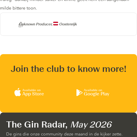
milde bittere toon.
Producer
Unknown Producer,
Oostenrijk
Join the club to know more!
Available on
Available on
App Store
Google Play
The Gin Radar,
May 2026
De gins die onze community deze maand in de kijker zette.