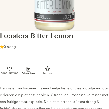
Lobsters Bitter Lemon
0 rating
Mes envies
Mon bar
Noter
Tonic description
De waaier van limoenen. Is een beetje frisheid tussendoortje en voor
iedereen om plezier te hebben. Citroen- en limoensap verrassen met
een fruitige smaakexplosie. De bittere citroen is "extra droog &
fruitig" dankzij minder suiker en kinine geeft hem een aangenaam