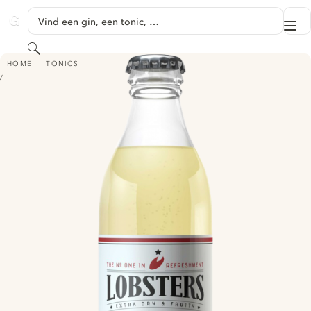
GA NAAR HOOFDINHOUD
Vind een gin, een tonic, …
Me
GINVENTORY
Zoeken
LOBSTERS BITTER LEMON
HOME
TONICS