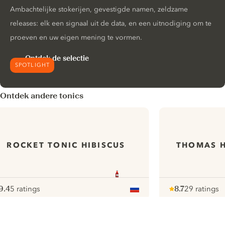
Ambachtelijke stokerijen, gevestigde namen, zeldzame
releases: elk een signaal uit de data, en een uitnodiging om te
proeven en uw eigen mening te vormen.
Ontdek de selectie
SPOTLIGHT
Ontdek andere tonics
ROCKET TONIC HIBISCUS
THOMAS H
9.4
5 ratings
8.7
29 ratings
ote :
 10
pour
Note :
/ 10
pour
ui.nextImg