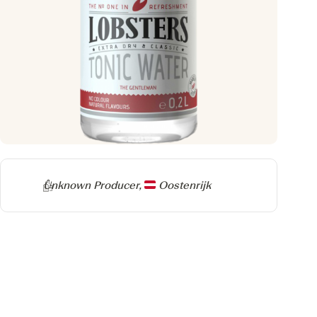
Producer
Unknown Producer,
Oostenrijk