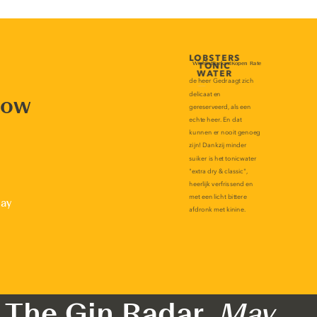
now
lay
The Gin Radar,
May