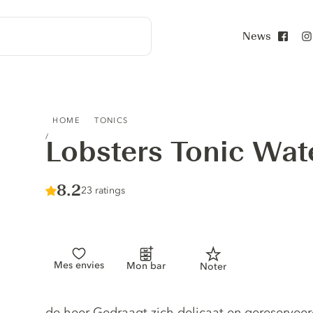
News
Face
LOBSTERS TONIC WATER
HOME
TONICS
Lobsters Tonic Wat
Score :
8.2
/ 10
23 ratings
Mes envies
Mon bar
Noter
Tonic description
de heer Gedraagt zich delicaat en gereserveerd