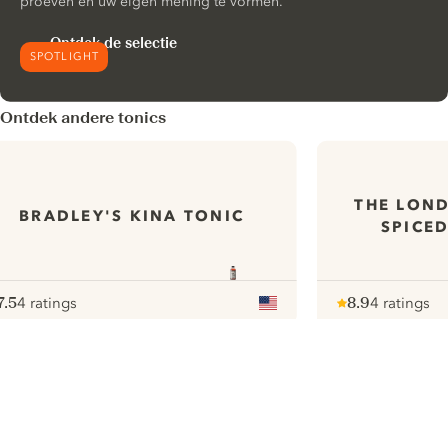
proeven en uw eigen mening te vormen.
Ontdek de selectie
SPOTLIGHT
Ontdek andere tonics
THE LOND
BRADLEY'S KINA TONIC
SPICE
7.5
4 ratings
8.9
4 ratings
ote :
 10
pour
Note :
/ 10
pour
ui.nextImg