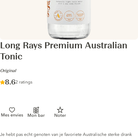
Long Rays Premium Australian
Tonic
-
Original
Score :
8.6
/ 10
2 ratings
Mes envies
Mon bar
Noter
Tonic description
Je hebt pas echt genoten van je favoriete Australische sterke drank