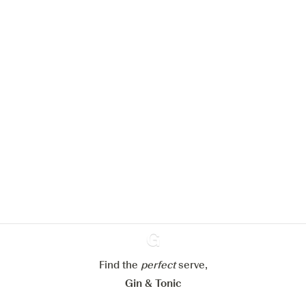
We zouden graag cookies gebruiken
om de ervaring op onze website te
verbeteren.
Meer info in verband met
ons cookiebeleid
Mijn cookie-instellingen aanpassen
Alles weigeren
Alles aanvaarden
Find the
perfect
Ginventory
serve,
Gin & Tonic