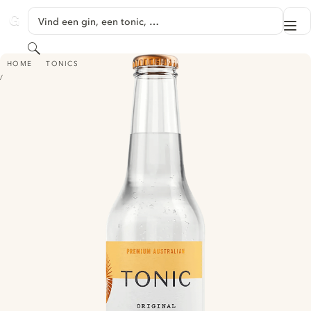
GA NAAR HOOFDINHOUD
Vind een gin, een tonic, …
Me
GINVENTORY
Zoeken
LONG RAYS PREMIUM AUSTRALIAN TONIC - ORIGINAL
HOME
TONICS