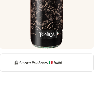
Producer
Unknown Producer,
Italië