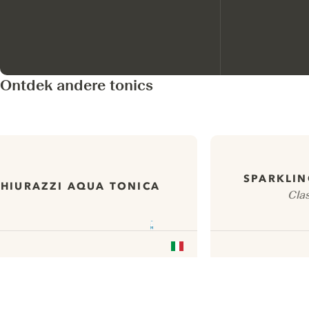
Ontdek andere tonics
SPARKLIN
CHIURAZZI AQUA TONICA
Cla
ui.nextImg