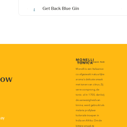
Get Back Blue Gin
now
lay