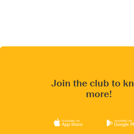
Join the club to k
more!
Available on
Available on
App Store
Google P