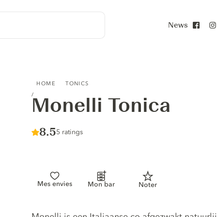
News
Face
MONELLI TONICA
HOME
TONICS
Monelli Tonica
Score :
8.5
/ 10
5 ratings
Mes envies
Mon bar
Noter
Tonic description
Monelli is een Italiaanse co afgezwakt natuur