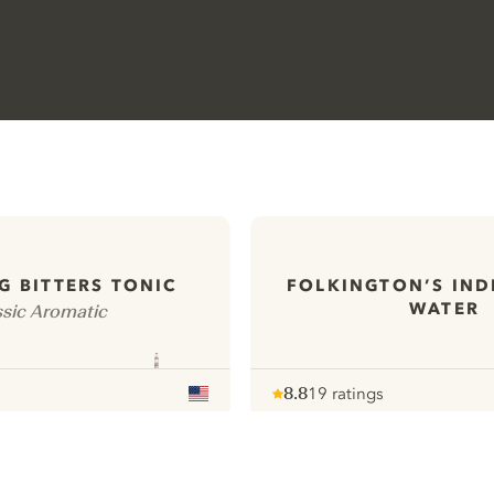
G BITTERS TONIC
FOLKINGTON’S IND
WATER
ssic Aromatic
8.8
19 ratings
Note :
/ 10
pour