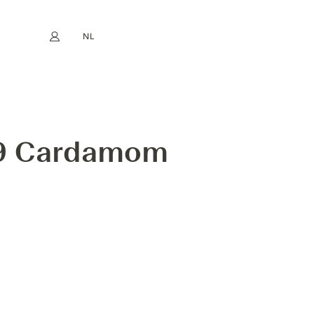
NL
Mijn account
book
Instagram
EN
FR
DE
ES
 9 Cardamom