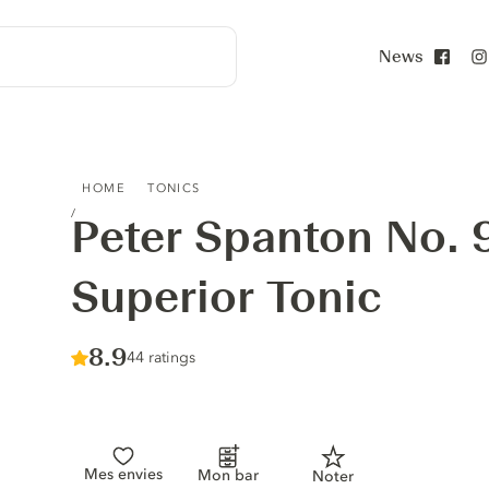
News
Face
PETER SPANTON NO. 9 CARDAMOM SUPERIOR TONIC
HOME
TONICS
Peter Spanton No.
Superior Tonic
Score :
8.9
/ 10
44 ratings
Mes envies
Mon bar
Noter