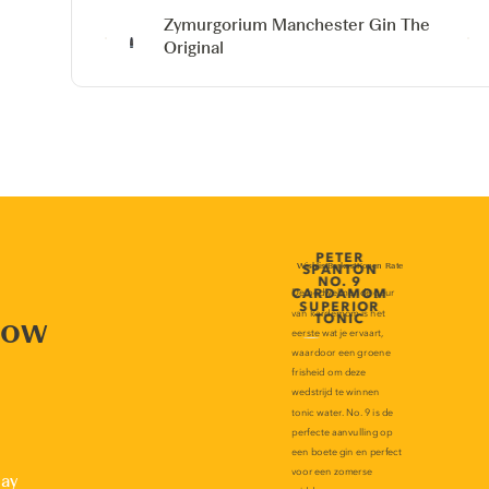
Zymurgorium Manchester Gin
The
Original
now
lay