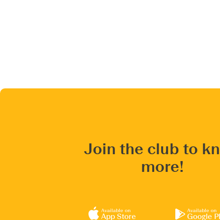
Join the club to k
more!
Available on
Available on
App Store
Google P