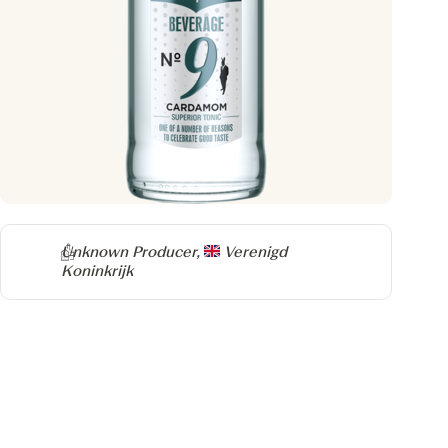
Producer
Unknown Producer,
Verenigd
Koninkrijk